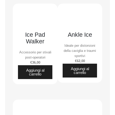
Ice Pad
Ankle Ice
Walker
Ideale per distorsioni
della caviglia e traumi
Accessorio per stivali
sportivi
post-operatori
€62,00
€36,00
Aggiungi al
Aggiungi al
carrello
carrello