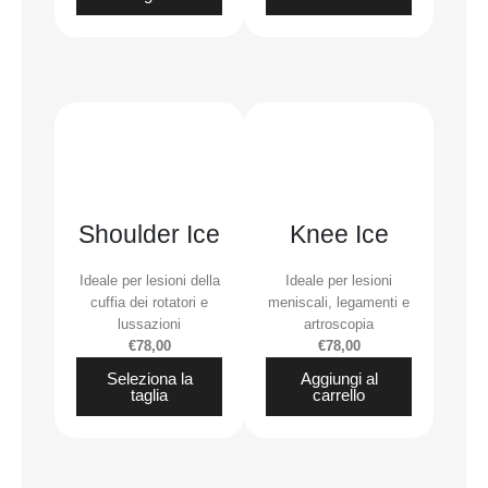
Shoulder Ice
Knee Ice
Ideale per lesioni della
Ideale per lesioni
cuffia dei rotatori e
meniscali, legamenti e
lussazioni
artroscopia
€78,00
€78,00
Seleziona la
Aggiungi al
taglia
carrello