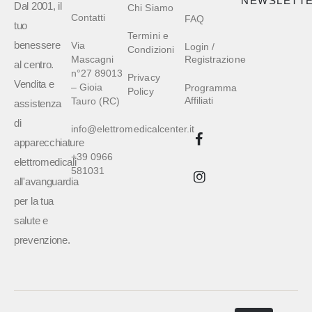
NEWSLETT
Dal 2001, il
Chi Siamo
Contatti
FAQ
tuo
Termini e
benessere
Via
Login /
Condizioni
Mascagni
Registrazione
al centro.
n°27 89013
Privacy
Vendita e
– Gioia
Programma
Policy
Affiliati
Tauro (RC)
assistenza
di
info@elettromedicalcenter.it
apparecchiature
+39 0966
elettromedicali
581031
all'avanguardia
per la tua
salute e
prevenzione.