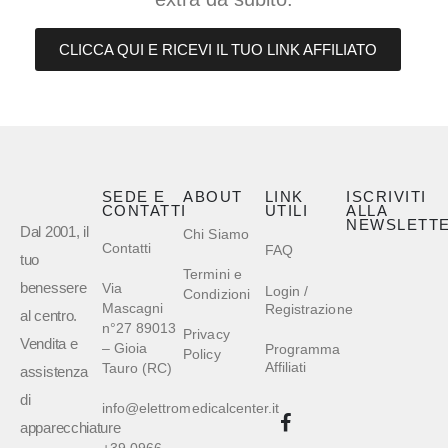
CLICCA QUI E RICEVI IL TUO LINK AFFILIATO
SEDE E
ABOUT
LINK
ISCRIVITI
CONTATTI
UTILI
ALLA
NEWSLETT
Dal 2001, il
Chi Siamo
Contatti
FAQ
tuo
Termini e
benessere
Via
Login /
Condizioni
Mascagni
Registrazione
al centro.
n°27 89013
Privacy
Vendita e
– Gioia
Programma
Policy
Affiliati
Tauro (RC)
assistenza
di
info@elettromedicalcenter.it
apparecchiature