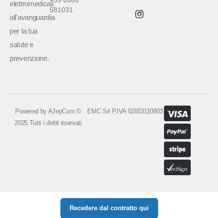
+39 0966
elettromedicali
581031
all'avanguardia
per la tua
salute e
prevenzione.
Powered by
AJepCom
©
EMC Srl P.IVA 02853110803
2025 Tutti i diritti riservati
Recedere dal contratto qui