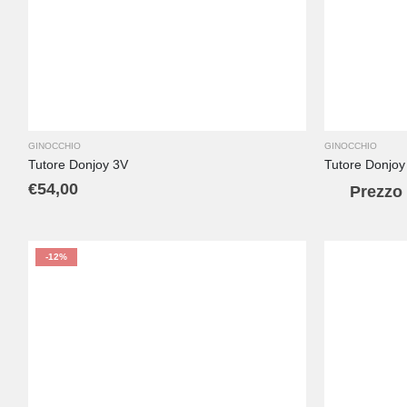
L
M
S
XL
GINOCCHIO
GINOCCHIO
Tutore Donjoy 3V
Tutore Donjoy
€
54,00
Prezzo 
-12%
L
M
S
XL
XS
XXL
XXXL
XL