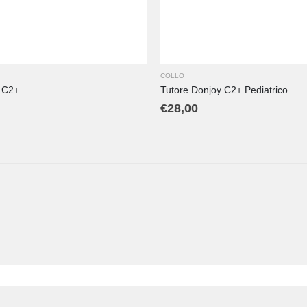
COLLO
 C2+
Tutore Donjoy C2+ Pediatrico
€
28,00