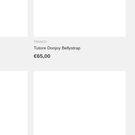
XL
XXL
TRONCO
Tutore Donjoy Bellystrap
€
65,00
L
M
S