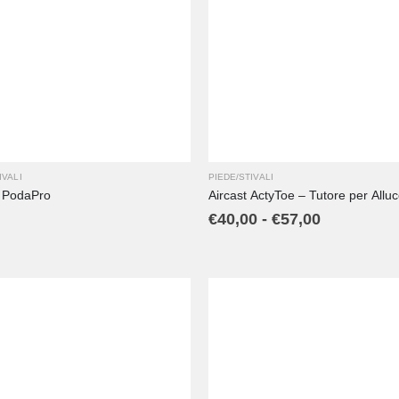
XL
L
M
S
XS
L
M
S
IVALI
PIEDE/STIVALI
y PodaPro
Aircast ActyToe – Tutore per Allu
€
40,00
-
€
57,00