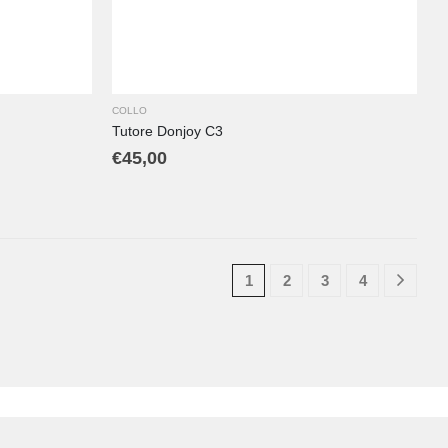
COLLO
Tutore Donjoy C3
€
45,00
1
2
3
4