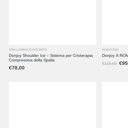
Standard
XL
SPALLA/BRACCIO/GOMITO
GINOCCHIO
Donjoy Shoulder Ice – Sistema per Crioterapia
Donjoy X-ROM 
Compressiva della Spalla
€
95
€
128,00
€
78,00