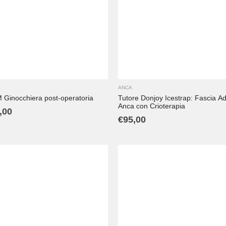
L
M
S
XL
XXL
ANCA
Ginocchiera post-operatoria
Tutore Donjoy Icestrap: Fascia A
Anca con Crioterapia
,00
€
95,00