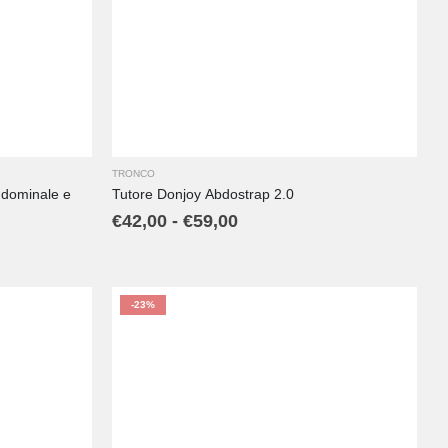
XL
XXL
TRONCO
ddominale e
Tutore Donjoy Abdostrap 2.0
€
42,00
-
€
59,00
-23%