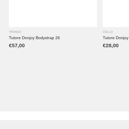
XL
XS
TRONCO
COLLO
Tutore Donjoy Bodystrap 26
Tutore Donjoy
€
57,00
€
28,00