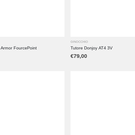
S
XL
GINOCCHIO
 Armor FourcePoint
Tutore Donjoy AT4 3V
€
79,00
L
M
S
XL
XS
XXS