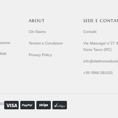
ABOUT
SEDE E CONTA
Chi Siamo
Contatti
razione
Termini e Condizioni
Via Mascagni n°27 
Gioia Tauro (RC)
iati
Privacy Policy
info@elettromedicalc
+39 0966 581031
803