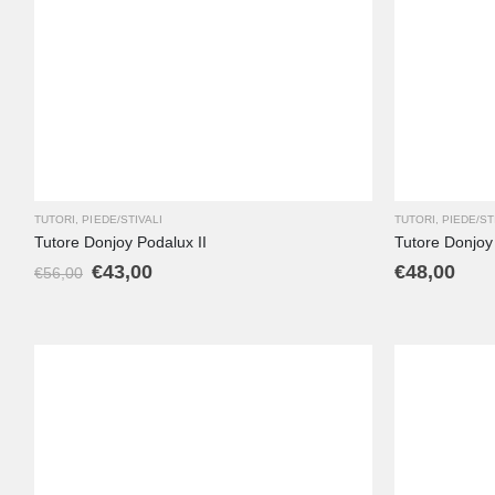
S
M
L
XL
XXL
XXXL
TUTORI
,
PIEDE/STIVALI
TUTORI
,
PIEDE/ST
Tutore Donjoy Podalux II
Tutore Donjo
€
43,00
€
48,00
€
56,00