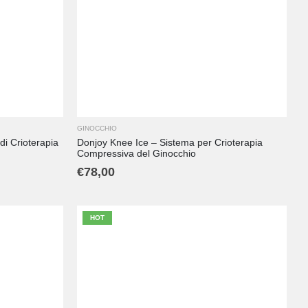
GINOCCHIO
di Crioterapia
Donjoy Knee Ice – Sistema per Crioterapia
Compressiva del Ginocchio
€
78,00
HOT
L
M
S