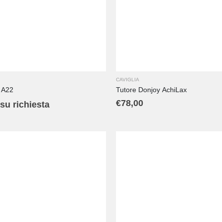
L
M
S
XL
XS
XX
CAVIGLIA
 A22
Tutore Donjoy AchiLax
€
78,00
su richiesta
L
M
S
XS
XXL
XXXL
L
M
PED