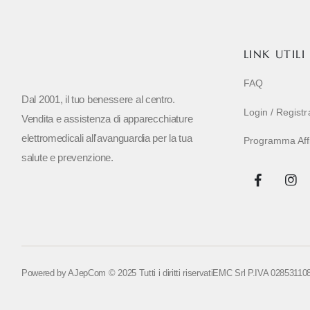
LINK UTILI
FAQ
Dal 2001, il tuo benessere al centro.
Login / Regist
Vendita e assistenza di apparecchiature
elettromedicali all'avanguardia per la tua
Programma Affil
salute e prevenzione.
Powered by
AJepCom
© 2025 Tutti i diritti riservati
EMC Srl P.IVA 02853110