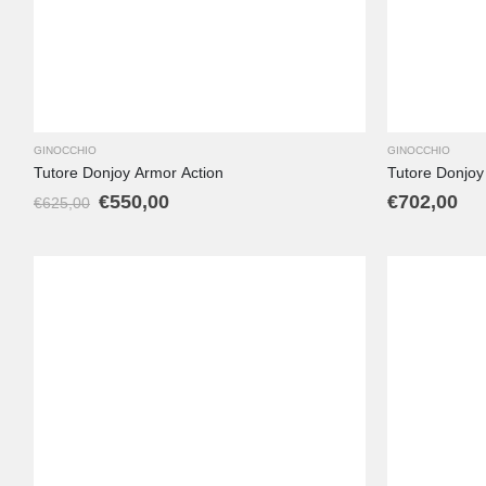
GINOCCHIO
GINOCCHIO
Tutore Donjoy Armor Action
Tutore Donjoy
€
550,00
€
702,00
€
625,00
L
M
S