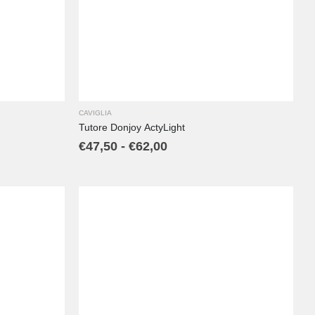
L
L
M
S
XS
CAVIGLIA
Tutore Donjoy ActyLight
€
47,50
-
€
62,00
L
M
S