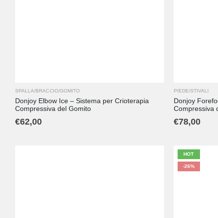
SPALLA/BRACCIO/GOMITO
PIEDE/STIVALI
Donjoy Elbow Ice – Sistema per Crioterapia
Donjoy Forefoo
Compressiva del Gomito
Compressiva d
€
62,00
€
78,00
HOT
-26%