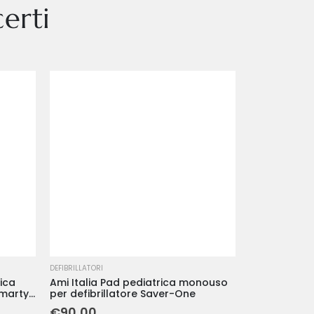
erti
DEFIBRILLATORI
ica
Ami Italia Pad pediatrica monouso
Smarty
per defibrillatore Saver-One
€
90,00