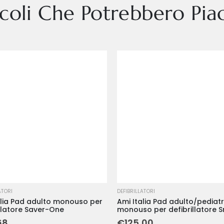
icoli Che Potrebbero Piac
ATORI
DEFIBRILLATORI
alia Pad adulto monouso per
Ami Italia Pad adulto/pediatr
illatore Saver-One
monouso per defibrillatore 
Saver e Smarty Saver GEO
68
€
125,00