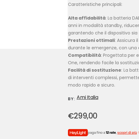
Caratteristiche principali:
Alta affidabilità
: La batteria D
anni in modalità standby, riducen
garantendo che il dispositivo sia
Prestazioni ottimali
: Assicura 
durante le emergenze, con una c
Compatibilità
: Progettata per e
One, rendendo facile la sostituz
Facilità di sostituzione
: La bat
di interventi complessi, permett
modo rapido e sicuro.
Ami Italia
BY:
€
299,00
paga fino a
12 rate
,
scopri di più