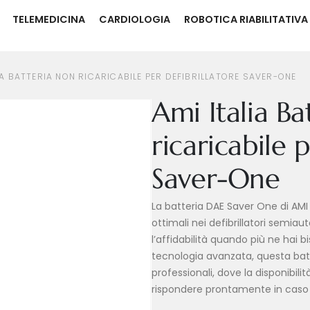
TELEMEDICINA
CARDIOLOGIA
ROBOTICA RIABILITATIVA
PER DEFIBRILLATORE SAVER-ONE
IA BATTERIA NON RICARICABILE PER DEFIBRILLATORE SAVER-ONE
Ami Italia Ba
ricaricabile 
Saver-One
La batteria DAE Saver One di AMI 
ottimali nei defibrillatori semia
l’affidabilità quando più ne hai
tecnologia avanzata, questa batte
professionali, dove la disponibil
rispondere prontamente in caso