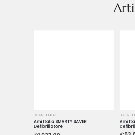
Art
DEFIBRILLATORI
DEFIBRILL
Ami Italia SMARTY SAVER
Ami It
Defibrillatore
defibr
€
53,