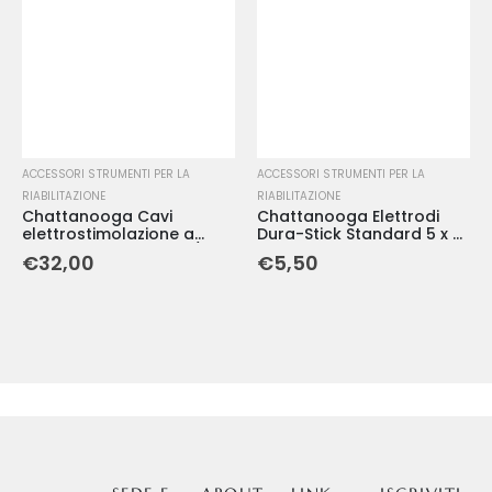
ACCESSORI STRUMENTI PER LA
ACCESSORI STRUMENTI PER LA
RIABILITAZIONE
RIABILITAZIONE
Chattanooga Cavi
Chattanooga Elettrodi
elettrostimolazione a
Dura-Stick Standard 5 x 9
spinotto per canale 1/2 (2
cm (4 pezzi)
€
32,00
€
5,50
cavi)