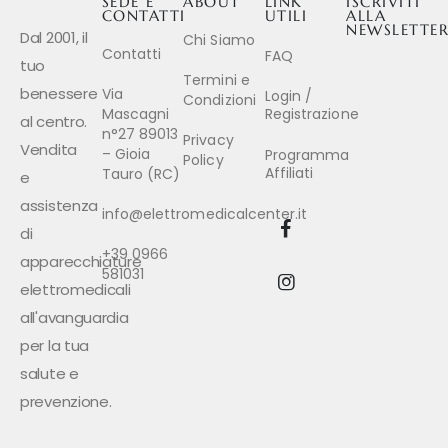
SEDE E
ABOUT
LINK
ISCRIVITI
CONTATTI
UTILI
ALLA
NEWSLETTE
Dal 2001, il
Chi Siamo
Contatti
FAQ
tuo
Termini e
benessere
Via
Login /
Condizioni
Mascagni
Registrazione
al centro.
n°27 89013
Privacy
Vendita
– Gioia
Programma
Policy
Affiliati
Tauro (RC)
e
assistenza
info@elettromedicalcenter.it
di
+39 0966
apparecchiature
581031
elettromedicali
all'avanguardia
per la tua
salute e
prevenzione.