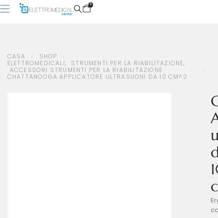
0
CASA
SHOP
CASA
SHOP
ELETTROMEDICALI
,
STRUMENTI PER LA RIABILITAZIONE
,
ACCESSORI STRUMENTI PER LA RIABILITAZIONE
ELETTROMEDICALI
,
STRUMENTI PER LA RIABILITAZIONE
,
ACCESSORI STRUMENTI PER LA RIABILITAZIONE
CHATTANOOGA APPLICATORE ULTRASUONI DA 10 CM^2
CHATTANOOGA APPLICATORE ULTRASUONI DA 10 CM^2
A
u
E
c