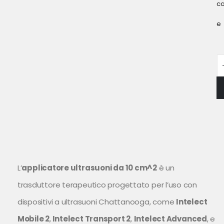
c
e
L’
applicatore ultrasuoni da 10 cm^2
è un
trasduttore terapeutico progettato per l’uso con
dispositivi a ultrasuoni Chattanooga, come
Intelect
Mobile 2
,
Intelect Transport 2
,
Intelect Advanced
, e