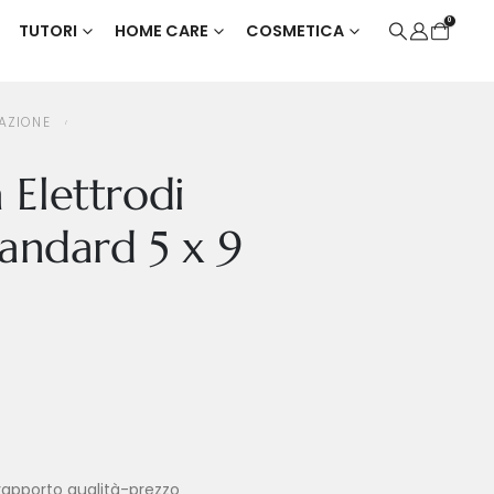
0
TUTORI
HOME CARE
COSMETICA
)
AZIONE
Elettrodi
tandard 5 x 9
 rapporto qualità-prezzo