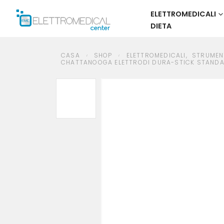
ELETTROMEDICALI
DIETA
CASA
SHOP
ELETTROMEDICALI
,
STRUMENTI PER LA RIABILITAZIONE
,
ACCES
CASA
SHOP
ELETTROMEDICALI
,
STRUMENT
CHATTANOOGA ELETTRODI DURA-STICK STANDARD