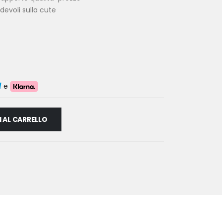
devoli sulla cute
e
 AL CARRELLO