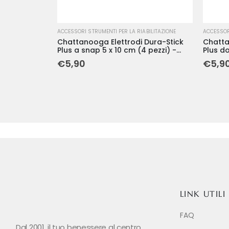
ACCESSORI STRUMENTI PER LA RIABILITAZIONE
ACCESSORI
Chattanooga Elettrodi Dura-Stick
Chatta
Plus a snap 5 x 10 cm (4 pezzi) -
Plus d
Cefar
€
5,90
€
5,9
LINK UTILI
FAQ
Dal 2001, il tuo benessere al centro.