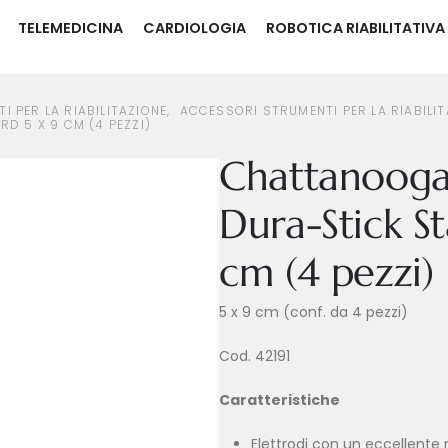
TELEMEDICINA
CARDIOLOGIA
ROBOTICA RIABILITATIVA
SORI STRUMENTI PER LA RIABILITAZIONE
CHATTANOOGA ELETTRODI DURA-STICK STANDARD 5 X 9 CM (4 PEZZI
I PER LA RIABILITAZIONE
,
ACCESSORI STRUMENTI PER LA RIABILIT
 5 X 9 CM (4 PEZZI)
Chattanooga 
Dura-Stick S
cm (4 pezzi)
5 x 9 cm (conf. da 4 pezzi)
Cod. 42191
Caratteristiche
Elettrodi con un eccellente