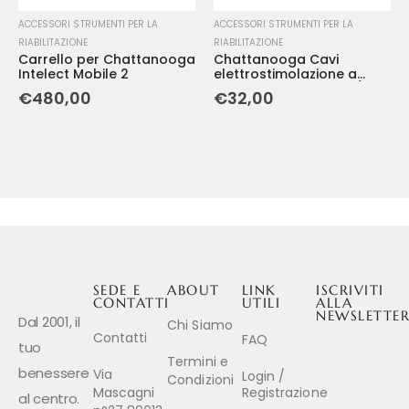
ACCESSORI STRUMENTI PER LA
ACCESSORI STRUMENTI PER LA
RIABILITAZIONE
RIABILITAZIONE
Carrello per Chattanooga
Chattanooga Cavi
Intelect Mobile 2
elettrostimolazione a
spinotto per canale 1/2 (2
€
480,00
€
32,00
cavi)
SEDE E
ABOUT
LINK
ISCRIVITI
CONTATTI
UTILI
ALLA
NEWSLETTE
Dal 2001, il
Chi Siamo
Contatti
FAQ
tuo
Termini e
benessere
Via
Login /
Condizioni
Mascagni
Registrazione
al centro.