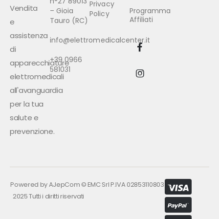
n°27 89013
Privacy
Vendita
– Gioia
Programma
Policy
Affiliati
Tauro (RC)
e
assistenza
info@elettromedicalcenter.it
di
+39 0966
apparecchiature
581031
elettromedicali
all'avanguardia
per la tua
salute e
prevenzione.
Powered by
AJepCom
©
EMC Srl P.IVA 02853110803
2025 Tutti i diritti riservati