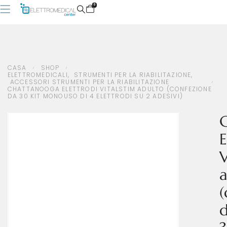
0
CASA
SHOP
ELETTROMEDICALI
,
STRUMENTI PER LA RIABILITAZIONE
,
ACCESSORI STRUMENTI PER LA RIABILITAZIONE
CASA
SHOP
ELETTROMEDICALI
,
STRUMENTI PER LA RIABILITAZIONE
,
ACCESSORI STRUMENTI PER LA RIABILITAZIONE
CHATTANOOGA ELETTRODI VITALSTIM ADULTO (CONFEZIONE DA 30 KIT MONOUSO DI 4 ELETTRODI SU 2
CHATTANOOGA ELETTRODI VITALSTIM ADULTO (CONFEZIONE
ADESIVI)
DA 30 KIT MONOUSO DI 4 ELETTRODI SU 2 ADESIVI)
E
V
a
(