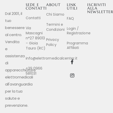
SEDE E
ABOUT
LINK
ISCRIVITI
CONTATTI
UTILI
ALLA
NEWSLETTE
Dal 2001, il
Chi Siamo
Contatti
FAQ
tuo
Termini e
benessere
Via
Login /
Condizioni
Mascagni
Registrazione
al centro.
n°27 89013
Privacy
Vendita
– Gioia
Programma
Policy
Affiliati
Tauro (RC)
e
assistenza
info@elettromedicalcenter.it
di
+39 0966
apparecchiature
581031
elettromedicali
all'avanguardia
per la tua
salute e
prevenzione.