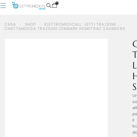
0
CASA
SHOP
ELETTROMEDICALI
,
LETTI TRAZIONE
CHATTANOOGA TRAZIONE LOMBARE HOMETRAC SAUNDERS
CASA
SHOP
ELETTROMEDICALI
,
LETTI TRAZIONE
CHATTANOOGA TRAZIONE LOMBARE HOMETRAC SAUNDERS
T
S
U
so
ef
p
il
tr
do