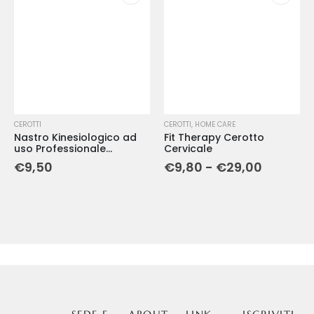
CEROTTI
CEROTTI
,
HOME CARE
Nastro Kinesiologico ad
Fit Therapy Cerotto
uso Professionale
Cervicale
Chattanooga Chatt-Tape
€
9,50
€
9,80
-
€
29,00
- 5cm x 5m