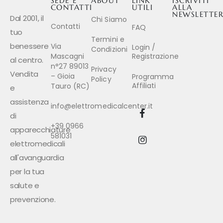
SEDE E
ABOUT
LINK
ISCRIVITI
CONTATTI
UTILI
ALLA
NEWSLETTE
Dal 2001, il
Chi Siamo
Contatti
FAQ
tuo
Termini e
benessere
Via
Login /
Condizioni
Mascagni
Registrazione
al centro.
n°27 89013
Privacy
Vendita
– Gioia
Programma
Policy
Affiliati
Tauro (RC)
e
assistenza
info@elettromedicalcenter.it
di
+39 0966
apparecchiature
581031
elettromedicali
all'avanguardia
per la tua
salute e
prevenzione.