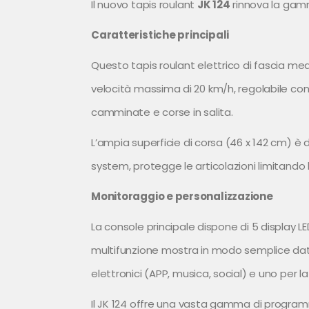
Il nuovo tapis roulant
JK 124
rinnova la ga
Caratteristiche principali
Questo tapis roulant elettrico di fascia m
velocità massima di 20 km/h, regolabile con i
camminate e corse in salita.
L’ampia superficie di corsa (46 x 142 cm) è
system, protegge le articolazioni limitando
Monitoraggio e personalizzazione
La console principale dispone di 5 display L
multifunzione mostra in modo semplice dati 
elettronici (APP, musica, social) e uno per la 
Il JK 124 offre una vasta gamma di program