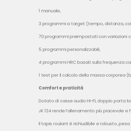
1 manuale,
3 programmi a target (tempo, distanza, cal
70 programmi preimpostati con variazioni co
5 programmi personalizzabili,
4 programmi HRC basati sulla frequenza ca
1 test per il calcolo della massa corporea (
Comfort e praticità
Dotato di casse audio HI-FI, doppio porta bor
JK 124 rende l’allenamento più piacevole e f
Il tapis roulant è richiudibile e robusto, p