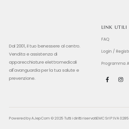
LINK UTILI
FAQ
Dal 2001, il tuo benessere al centro.
Login / Regis
Vendita e assistenza di
apparecchiature elettromedicali
Programma Aff
all'avanguardia per la tua salute e
prevenzione.
Powered by
AJepCom
© 2025 Tutti i diritti riservati
EMC Srl P.IVA 028