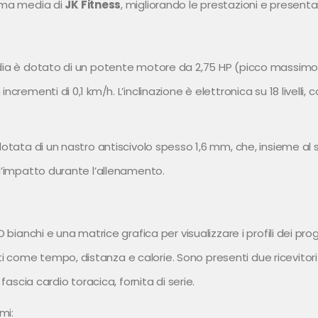
mma media di
JK Fitness
, migliorando le prestazioni e presen
edia è dotato di un potente motore da 2,75 HP (picco massimo
ncrementi di 0,1 km/h. L’inclinazione è elettronica su 18 livell
 dotata di un nastro antiscivolo spesso 1,6 mm, che, insieme a
 l’impatto durante l’allenamento.
ED bianchi e una matrice grafica per visualizzare i profili dei
come tempo, distanza e calorie. Sono presenti due ricevitori in
fascia cardio toracica, fornita di serie.
mi: