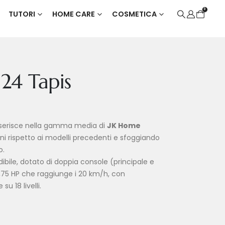
0
TUTORI
HOME CARE
COSMETICA
124 Tapis
nserisce nella gamma media di
JK Home
oni rispetto ai modelli precedenti e sfoggiando
o.
udibile, dotato di doppia console (principale e
,75 HP che raggiunge i 20 km/h, con
su 18 livelli.