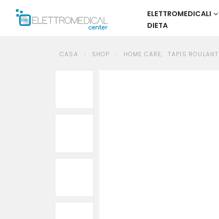
ELETTROMEDICALI
DIETA
CASA
SHOP
HOME CARE
,
TAPIS ROULANT
JK FITNESS JK 124 TAPIS
CASA
SHOP
HOME CARE
,
TAPIS ROULANT