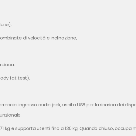
orie),
mbinate di velocità e inclinazione,
rdiaca,
body fat test).
raccia, ingresso audio jack, uscita USB per la ricarica dei disp
unzionale.
esa 71 kg e supporta utenti fino a 130 kg. Quando chiuso, occupa