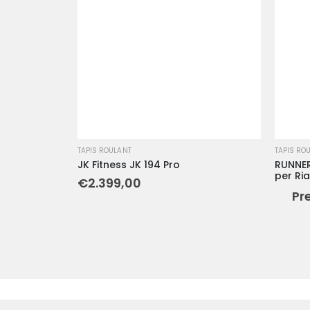
TAPIS ROULANT
TAPIS RO
JK Fitness JK 194 Pro
RUNNER
per Ria
€
2.399,00
Pr