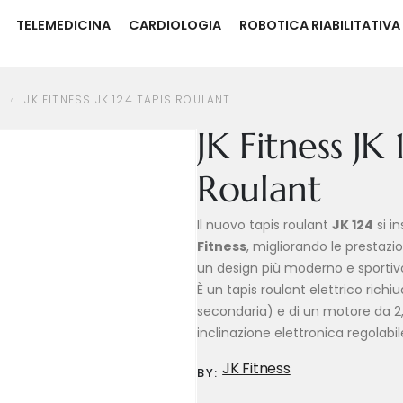
TELEMEDICINA
CARDIOLOGIA
ROBOTICA RIABILITATIVA
 ROULANT
JK FITNESS JK 124 TAPIS ROULANT
JK Fitness JK 
Roulant
Il nuovo tapis roulant
JK 124
si i
Fitness
, migliorando le prestazi
un design più moderno e sportiv
È un tapis roulant elettrico richi
secondaria) e di un motore da 2
inclinazione elettronica regolabile 
JK Fitness
BY: