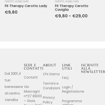
CEROTTI
,
HOME CARE
CEROTTI
,
HOME CARE
Fit Therapy Cerotto Lady
Fit Therapy Cerotto
Caviglia
€
9,80
€
9,80
-
€
29,00
SEDE E
ABOUT
LINK
ISCRIVITI
CONTATTI
UTILI
ALLA
NEWSLETTE
Dal 2001, il
Chi Siamo
Contatti
FAQ
tuo
Termini e
benessere
Via
Login /
Condizioni
Mascagni
Registrazione
al centro.
n°27 89013
Privacy
Vendita
– Gioia
Programma
Policy