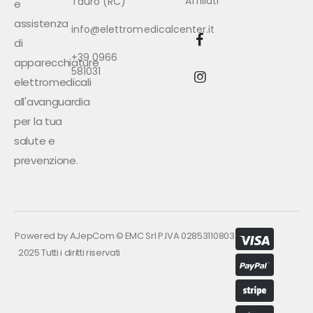
Affiliati
Tauro (RC)
e
assistenza
info@elettromedicalcenter.it
di
+39 0966
apparecchiature
581031
elettromedicali
all'avanguardia
per la tua
salute e
prevenzione.
Powered by
AJepCom
©
EMC Srl P.IVA 02853110803
2025 Tutti i diritti riservati