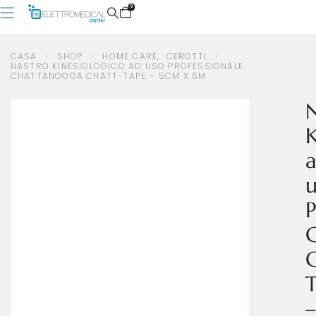
0
CASA
SHOP
HOME CARE
,
CEROTTI
NASTRO KINESIOLOGICO AD USO PROFESSIONALE
CHATTANOOGA CHATT-TAPE – 5CM X 5M
CASA
SHOP
HOME CARE
,
CEROTTI
NASTRO KINESIOLOGICO AD USO PROFESSIONALE CHATTANOOGA CHATT-TAPE – 5CM X 5M
K
P
C
–