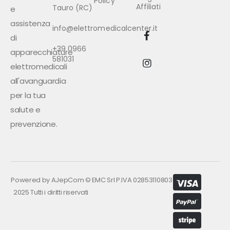
Policy
Affiliati
Tauro (RC)
e
assistenza
info@elettromedicalcenter.it
di
+39 0966
apparecchiature
581031
elettromedicali
all'avanguardia
per la tua
salute e
prevenzione.
Powered by
AJepCom
©
EMC Srl P.IVA 02853110803
2025 Tutti i diritti riservati