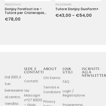
PIEDE/STIVALI
POLSO/MANO
Donjoy Forefoot Ice –
Tutore Donjoy DuoForm+
Tutore per Crioterapia
€
43,00
-
€
54,00
Compressiva
€
78,00
dell'Avampiede
SEDE E
ABOUT
LINK
ISCRIVITI
CONTATTI
UTILI
ALLA
NEWSLETTE
Dal 2001, il
Chi Siamo
Contatti
FAQ
tuo
Termini e
benessere
Via
Login /
Condizioni
Mascagni
Registrazione
al centro.
n°27 89013
Privacy
Vendita
– Gioia
Programma