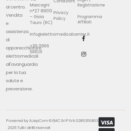
Condizioni
Mascagni
Registrazione
al centro.
n°27 89013
Privacy
Vendita
– Gioia
Programma
Policy
Affiliati
Tauro (RC)
e
assistenza
info@elettromedicalcenter.it
di
+39 0966
apparecchiature
581031
elettromedicali
all'avanguardia
per la tua
salute e
prevenzione.
Powered by
AJepCom
©
EMC Srl P.IVA 02853110803
2025 Tutti i diritti riservati