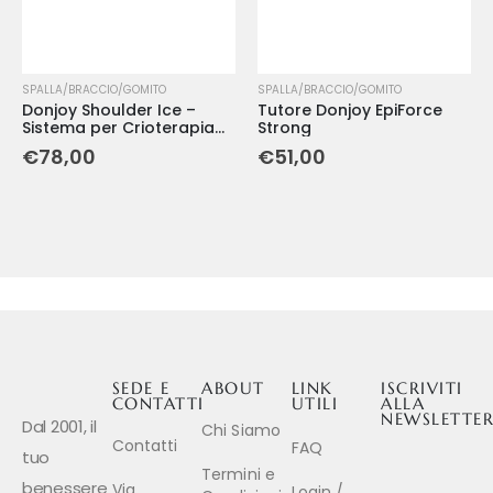
SPALLA/BRACCIO/GOMITO
SPALLA/BRACCIO/GOMITO
Donjoy Shoulder Ice –
Tutore Donjoy EpiForce
Sistema per Crioterapia
Strong
Compressiva della Spalla
€
78,00
€
51,00
SEDE E
ABOUT
LINK
ISCRIVITI
CONTATTI
UTILI
ALLA
NEWSLETTE
Dal 2001, il
Chi Siamo
Contatti
FAQ
tuo
Termini e
benessere
Via
Login /