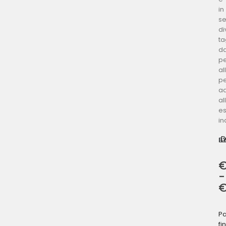
in
se
di
ta
da
pe
all
p
ad
al
e
in
B
-
P
fi