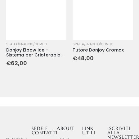
SPALLA/BRACCIO/GOMITO
SPALLA/BRACCIO/GOMITO
Donjoy Elbow Ice –
Tutore Donjoy Cromax
Sistema per Crioterapia
€
48,00
Compressiva del Gomito
€
62,00
SEDE E
ABOUT
LINK
ISCRIVITI
CONTATTI
UTILI
ALLA
NEWSLETTE