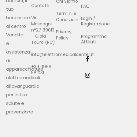
Dal 2001, il
Chi Siamo
Contatti
FAQ
tuo
Termini e
benessere
Via
Login /
Condizioni
Mascagni
Registrazione
al centro.
n°27 89013
Privacy
Vendita
– Gioia
Programma
Policy
Affiliati
Tauro (RC)
e
assistenza
info@elettromedicalcenter.it
di
+39 0966
apparecchiature
581031
elettromedicali
all'avanguardia
per la tua
salute e
prevenzione.