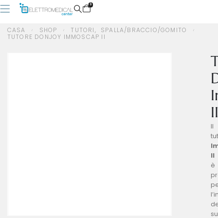
0
CASA
SHOP
TUTORI
,
SPALLA/BRACCIO/GOMITO
TUTORE DONJOY IMMOSCAP II
CASA
SHOP
TUTORI
,
SPALLA/BRACCIO/GOMITO
TUTORE DONJOY IMMOSCAP II
I
Il
tu
I
II
è
pr
p
l’
de
su