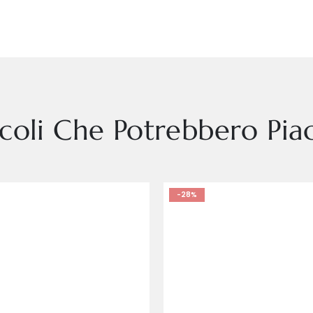
icoli Che Potrebbero Piac
-28%
L
M
S
L
M
S
XL
XS
XXL
XL
XS
XXL
XX