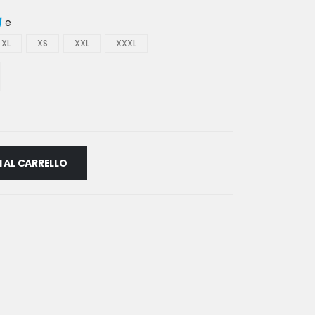
e
XL
XS
XXL
XXXL
 AL CARRELLO