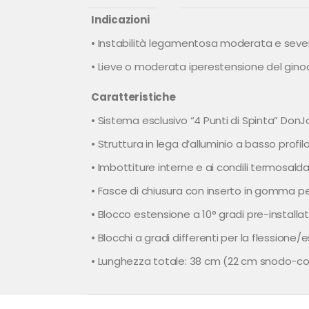
Indicazioni
• Instabilità legamentosa moderata e seve
• Lieve o moderata iperestensione del gino
Caratteristiche
• Sistema esclusivo “4 Punti di Spinta” DonJ
• Struttura in lega d’alluminio a basso profil
• Imbottiture interne e ai condili termosald
• Fasce di chiusura con inserto in gomma per
• Blocco estensione a 10° gradi pre-installa
• Blocchi a gradi differenti per la flessione
• Lunghezza totale: 38 cm (22 cm snodo-c