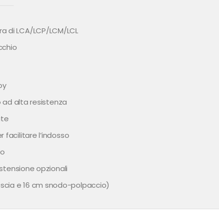
ra di LCA/LCP/LCM/LCL
cchio
oy
o ad alta resistenza
ate
 facilitare l’indosso
to
/estensione opzionali
oscia e 16 cm snodo-polpaccio)