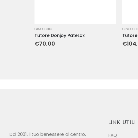
GINOCCHIO
GINOCCH
Tutore Donjoy PateLax
Tutore
€
70,00
€
104
LINK UTILI
Dal 2001, il tuo benessere al centro.
FAQ