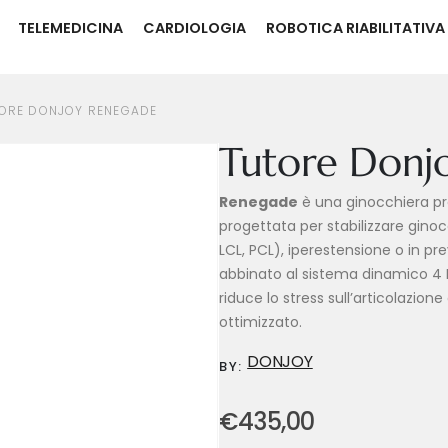
TELEMEDICINA
CARDIOLOGIA
ROBOTICA RIABILITATIVA
ORE DONJOY RENEGADE
Tutore Donj
Renegade
è una ginocchiera pr
progettata per stabilizzare gino
LCL, PCL), iperestensione o in pre
abbinato al sistema dinamico 4 P
riduce lo stress sull’articolazi
ottimizzato.
DONJOY
BY:
€
435,00