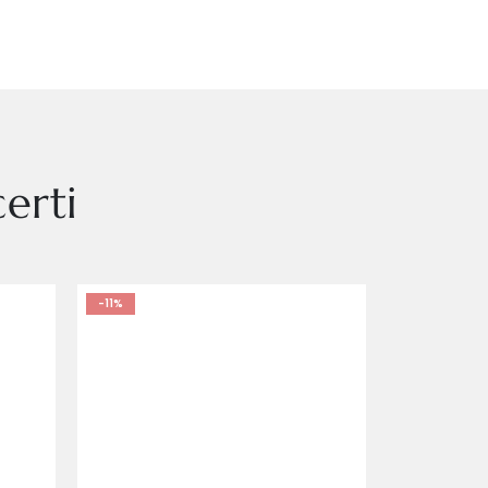
erti
-11%
L
M
S
XL
XL
XS
XXL
XXXL