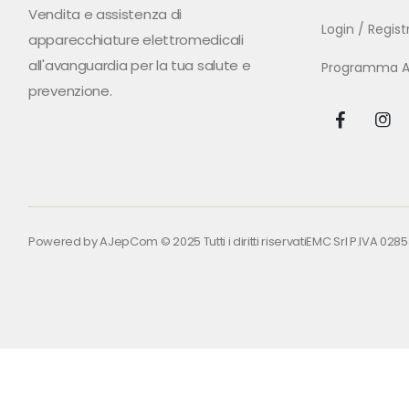
Vendita e assistenza di
Login / Regis
apparecchiature elettromedicali
all'avanguardia per la tua salute e
Programma Aff
prevenzione.
Powered by
AJepCom
© 2025 Tutti i diritti riservati
EMC Srl P.IVA 028