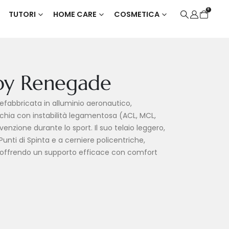
0
TUTORI
HOME CARE
COSMETICA
oy Renegade
efabbricata in alluminio aeronautico,
cchia con instabilità legamentosa (ACL, MCL,
venzione durante lo sport. Il suo telaio leggero,
unti di Spinta e a cerniere policentriche,
one offrendo un supporto efficace con comfort