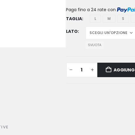
Paga fino a 24 rate
con
TAGLIA
L
M
S
LATO
SVUOTA
AGGIUNGI
TIVE