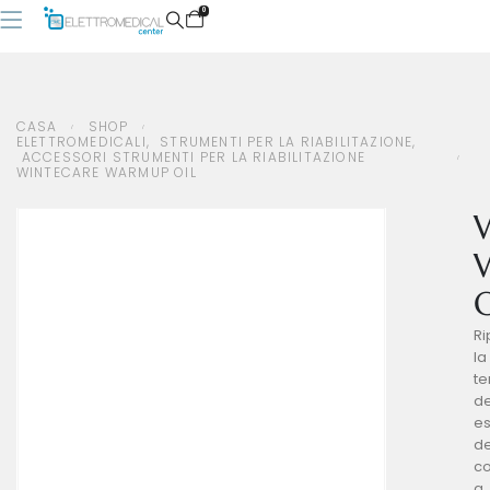
0
CASA
SHOP
CASA
SHOP
ELETTROMEDICALI
,
STRUMENTI PER LA RIABILITAZIONE
,
ACCESSORI STRUMENTI PER LA RIABILITAZIONE
ELETTROMEDICALI
,
STRUMENTI PER LA RIABILITAZIONE
,
ACCESSORI STRUMENTI PER LA RIABILITAZIONE
WINTECARE WARMUP OIL
WINTECARE WARMUP OIL
O
Ri
la
t
de
es
de
c
a