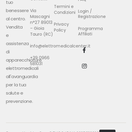
tuo
Termini e
benessere
Via
Login /
Condizioni
Mascagni
Registrazione
al centro.
n°27 89013
Privacy
Vendita
– Gioia
Programma
Policy
Affiliati
Tauro (RC)
e
assistenza
info@elettromedicalcenter.it
di
+39 0966
apparecchiature
581031
elettromedicali
all'avanguardia
per la tua
salute e
prevenzione.