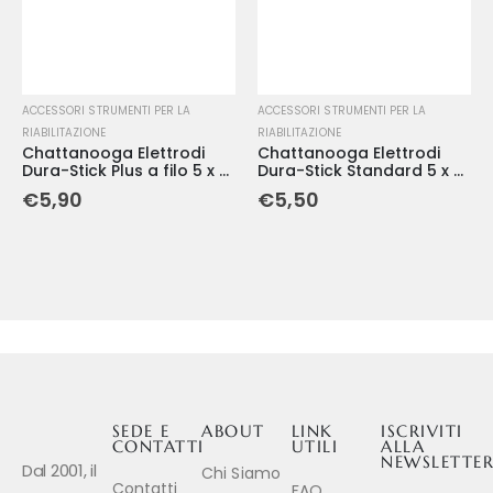
ACCESSORI STRUMENTI PER LA
ACCESSORI STRUMENTI PER LA
RIABILITAZIONE
RIABILITAZIONE
Chattanooga Elettrodi
Chattanooga Elettrodi
Dura-Stick Plus a filo 5 x 5
Dura-Stick Standard 5 x 5
cm (4 pezzi)
cm (4 pezzi)
€
5,90
€
5,50
SEDE E
ABOUT
LINK
ISCRIVITI
CONTATTI
UTILI
ALLA
NEWSLETTE
Dal 2001, il
Chi Siamo
Contatti
FAQ