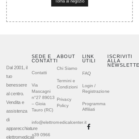
Torna al negozio
SEDE E
ABOUT
LINK
ISCRIVITI
CONTATTI
UTILI
ALLA
NEWSLETT
Dal 2001, il
Chi Siamo
Contatti
FAQ
tuo
Termini e
benessere
Via
Login /
Condizioni
Mascagni
Registrazione
al centro.
n°27 89013
Privacy
Vendita e
– Gioia
Programma
Policy
Affiliati
Tauro (RC)
assistenza
di
info@elettromedicalcenter.it
apparecchiature
+39 0966
elettromedicali