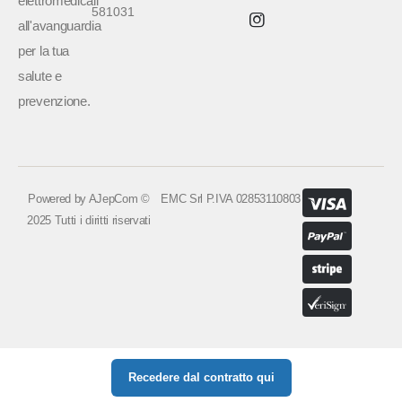
elettromedicali
581031
all'avanguardia
per la tua
salute e
prevenzione.
Powered by
AJepCom
©
EMC Srl P.IVA 02853110803
2025 Tutti i diritti riservati
Recedere dal contratto qui