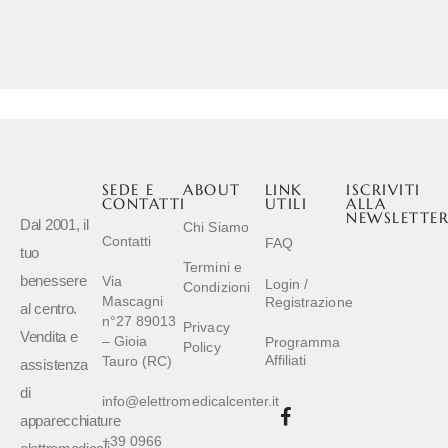
SEDE E
ABOUT
LINK
ISCRIVITI
CONTATTI
UTILI
ALLA
NEWSLETTE
Dal 2001, il
Chi Siamo
Contatti
FAQ
tuo
Termini e
benessere
Via
Login /
Condizioni
Mascagni
Registrazione
al centro.
n°27 89013
Privacy
Vendita e
– Gioia
Programma
Policy
Affiliati
Tauro (RC)
assistenza
di
info@elettromedicalcenter.it
apparecchiature
+39 0966