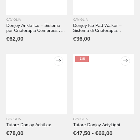
CAVIGLIA
CAVIGLIA
Donjoy Ankle Ice – Sistema
Donjoy Ice Pad Walker –
per Crioterapia Compressiva
Sistema di Crioterapia
della Caviglia
Compressiva per Tutore
€
62,00
€
36,00
Walker
-23%
CAVIGLIA
CAVIGLIA
Tutore Donjoy AchiLax
Tutore Donjoy ActyLight
€
78,00
€
47,50
-
€
62,00