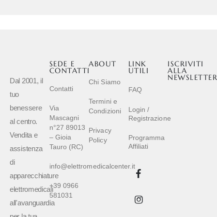
SEDE E
ABOUT
LINK
ISCRIVITI
CONTATTI
UTILI
ALLA
NEWSLETTE
Dal 2001, il
Chi Siamo
Contatti
FAQ
tuo
Termini e
benessere
Via
Login /
Condizioni
Mascagni
Registrazione
al centro.
n°27 89013
Privacy
Vendita e
– Gioia
Programma
Policy
Affiliati
Tauro (RC)
assistenza
di
info@elettromedicalcenter.it
apparecchiature
+39 0966
elettromedicali
581031
all'avanguardia
per la tua