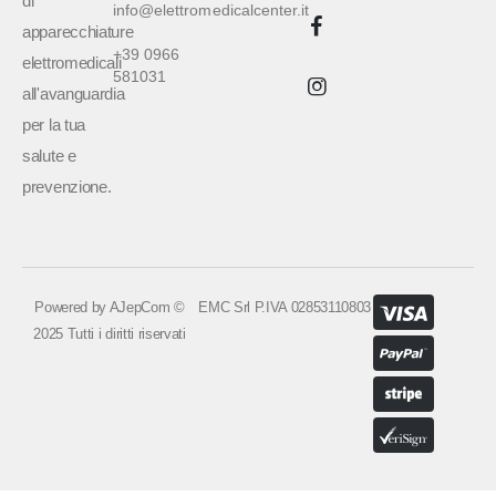
di
info@elettromedicalcenter.it
apparecchiature
+39 0966
elettromedicali
581031
all'avanguardia
per la tua
salute e
prevenzione.
Powered by
AJepCom
©
EMC Srl P.IVA 02853110803
2025 Tutti i diritti riservati