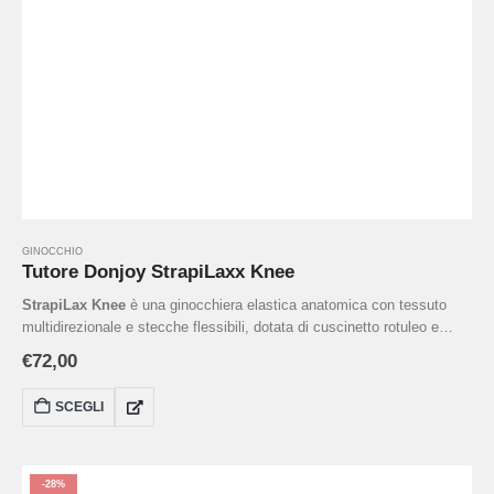
GINOCCHIO
Tutore Donjoy StrapiLaxx Knee
StrapiLax Knee
è una ginocchiera elastica anatomica con tessuto
multidirezionale e stecche flessibili, dotata di cuscinetto rotuleo e
cinturino regolabile per fornire compressione (20‑36 mmHg), stabilità e
€
72,00
propriocezione in caso di traumi acuti o cronici, artrosi leggera o
instabilità rotulea . Leggera, ambidestra, priva di lattice e lavabile in
SCEGLI
lavatrice, è versatile per uso quotidiano e sportivo, proteggendo il
ginocchio e aiutando a prevenire recidive.
-28%