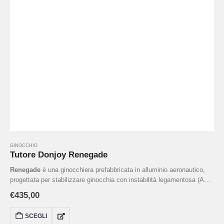
GINOCCHIO
Tutore Donjoy Renegade
Renegade
è una ginocchiera prefabbricata in alluminio aeronautico,
progettata per stabilizzare ginocchia con instabilità legamentosa (ACL,
MCL, LCL, PCL), iperestensione o in prevenzione durante lo sport. Il
€
435,00
suo telaio leggero, abbinato al sistema dinamico 4 Punti di Spinta e a
cerniere policentriche, riduce lo stress sull’articolazione offrendo un
SCEGLI
supporto efficace con comfort ottimizzato.