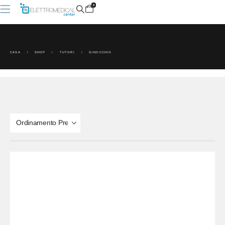
0
CASA
SHOP
TUTORI
GINOCCHIO