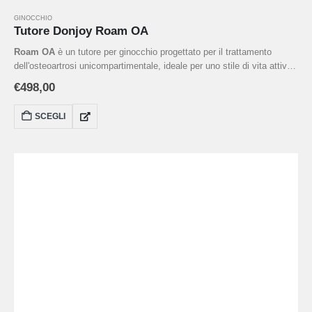
GINOCCHIO
Tutore Donjoy Roam OA
Roam OA
è un tutore per ginocchio progettato per il trattamento
dell'osteoartrosi unicompartimentale, ideale per uno stile di vita attivo.
Grazie al suo telaio resistente, al design anatomico e al sistema di
€
498,00
scarico personalizzabile, offre sollievo dal dolore, stabilità e comfort
durante attività quotidiane, sport o escursioni.
SCEGLI