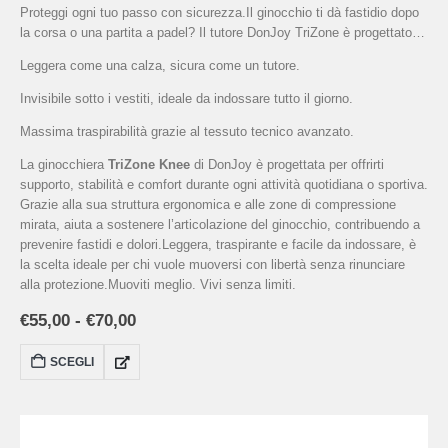
Proteggi ogni tuo passo con sicurezza.Il ginocchio ti dà fastidio dopo
la corsa o una partita a padel? Il tutore DonJoy TriZone è progettato
per chi non vuole scendere a compromessi tra protezione e agilità.
Leggera come una calza, sicura come un tutore.
Invisibile sotto i vestiti, ideale da indossare tutto il giorno.
Massima traspirabilità grazie al tessuto tecnico avanzato.
La ginocchiera
TriZone Knee
di DonJoy è progettata per offrirti
supporto, stabilità e comfort durante ogni attività quotidiana o sportiva.
Grazie alla sua struttura ergonomica e alle zone di compressione
mirata, aiuta a sostenere l’articolazione del ginocchio, contribuendo a
prevenire fastidi e dolori.Leggera, traspirante e facile da indossare, è
la scelta ideale per chi vuole muoversi con libertà senza rinunciare
alla protezione.Muoviti meglio. Vivi senza limiti.
€
55,00
-
€
70,00
SCEGLI