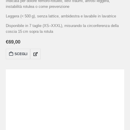
Indicata per dolore femoro-rotuleo, lievi traumi, artrosi leggera,
instabilità rotulea o come prevenzione
Leggera (< 500 g), senza lattice, ambidestra e lavabile in lavatrice
Disponibile in 7 taglie (XS–XXXL), misurando la circonferenza della
coscia 15 cm sopra la rotula
€
69,00
SCEGLI