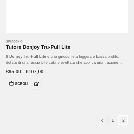
GINOCCHIO
Tutore Donjoy Tru-Pull Lite
Il
Donjoy Tru‑Pull Lite
è una ginocchiera leggera e bassa profilo,
dotata di una fascia biforcuta brevettata che applica una trazione
dinamica e costante alla rotula, favorendone il corretto allineamento
€
95,00
-
€
107,00
durante il movimento. Realizzata con un sistema Dual Durometer a
contatto diretto con la rotula, supportata da ancoraggi indipendenti e
SCEGLI
tessuto traspirante antimicrobico, offre stabilità in caso di
sublussazioni, mal tracking e instabilità rotulea.
1
2