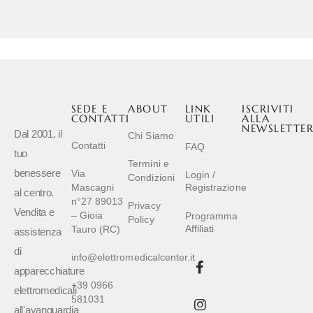
SEDE E
ABOUT
LINK
ISCRIVITI
CONTATTI
UTILI
ALLA
NEWSLETTE
Dal 2001, il
Chi Siamo
Contatti
FAQ
tuo
Termini e
benessere
Via
Login /
Condizioni
Mascagni
Registrazione
al centro.
n°27 89013
Privacy
Vendita e
– Gioia
Programma
Policy
Affiliati
Tauro (RC)
assistenza
di
info@elettromedicalcenter.it
apparecchiature
+39 0966
elettromedicali
581031
all'avanguardia