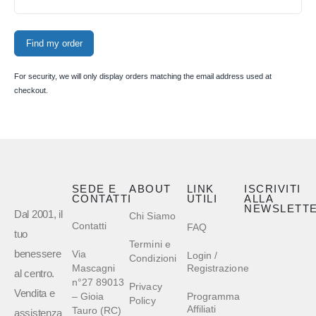
Find my order
For security, we will only display orders matching the email address used at
checkout.
SEDE E
ABOUT
LINK
ISCRIVITI
CONTATTI
UTILI
ALLA
NEWSLETT
Dal 2001, il
Chi Siamo
Contatti
FAQ
tuo
Termini e
benessere
Via
Login /
Condizioni
Mascagni
Registrazione
al centro.
n°27 89013
Privacy
Vendita e
– Gioia
Programma
Policy
Affiliati
Tauro (RC)
assistenza