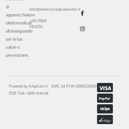
di
info@elettromedicalcenter.it
apparecchiature
+39 0966
elettromedicali
581031
all'avanguardia
per la tua
salute e
prevenzione.
Powered by
AJepCom
©
EMC Srl P.IVA 02853110803
2025 Tutti i diritti riservati