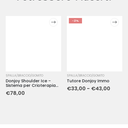
-21%
SPALLA/BRACCIO/GOMITO
SPALLA/BRACCIO/GOMITO
Donjoy Shoulder Ice –
Tutore Donjoy Immo
Sistema per Crioterapia
€
33,00
-
€
43,00
Compressiva della Spalla
€
78,00