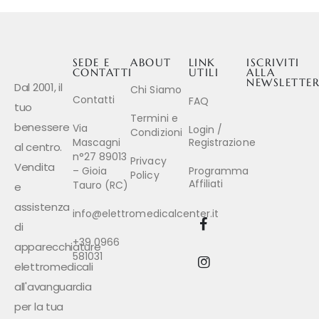
SEDE E
ABOUT
LINK
ISCRIVITI
CONTATTI
UTILI
ALLA
NEWSLETTE
Dal 2001, il
Chi Siamo
Contatti
FAQ
tuo
Termini e
benessere
Via
Login /
Condizioni
Mascagni
Registrazione
al centro.
n°27 89013
Privacy
Vendita
– Gioia
Programma
Policy
Affiliati
Tauro (RC)
e
assistenza
info@elettromedicalcenter.it
di
+39 0966
apparecchiature
581031
elettromedicali
all'avanguardia
per la tua