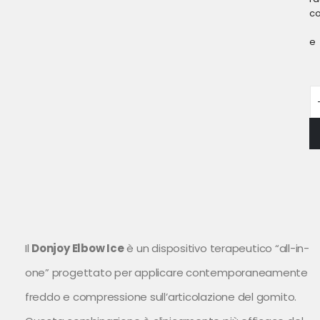
c
e
Il
Donjoy Elbow Ice
è un dispositivo terapeutico “all-in-
one” progettato per applicare contemporaneamente
freddo e compressione sull’articolazione del gomito.