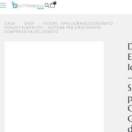
0
CASA
SHOP
TUTORI
,
SPALLA/BRACCIO/GOMITO
DONJOY ELBOW ICE – SISTEMA PER CRIOTERAPIA
COMPRESSIVA DEL GOMITO
CASA
SHOP
TUTORI
,
SPALLA/BRACCIO/GOMITO
DONJOY ELBOW ICE – SISTEMA PER CRIOTERAPIA COMPRESSIVA DEL GOMITO
I
–
S
C
d