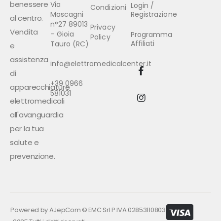
benessere
Via
Login /
Condizioni
Mascagni
Registrazione
al centro.
n°27 89013
Privacy
Vendita
– Gioia
Programma
Policy
Affiliati
Tauro (RC)
e
assistenza
info@elettromedicalcenter.it
di
+39 0966
apparecchiature
581031
elettromedicali
all'avanguardia
per la tua
salute e
prevenzione.
Powered by
AJepCom
©
EMC Srl P.IVA 02853110803