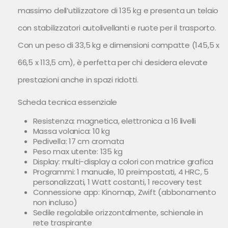
massimo dell’utilizzatore di 135 kg e presenta un telaio
con stabilizzatori autolivellanti e ruote per il trasporto.
Con un peso di 33,5 kg e dimensioni compatte (145,5 x
66,5 x 113,5 cm), è perfetta per chi desidera elevate
prestazioni anche in spazi ridotti.
Scheda tecnica essenziale
Resistenza: magnetica, elettronica a 16 livelli
Massa volanica: 10 kg
Pedivella: 17 cm cromata
Peso max utente: 135 kg
Display: multi-display a colori con matrice grafica
Programmi: 1 manuale, 10 preimpostati, 4 HRC, 5
personalizzati, 1 Watt costanti, 1 recovery test
Connessione app: Kinomap, Zwift (abbonamento
non incluso)
Sedile regolabile orizzontalmente, schienale in
rete traspirante