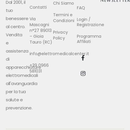
NEWSLETTE
Dal 2001, il
Chi Siamo
Contatti
FAQ
tuo
Termini e
benessere
Via
Login /
Condizioni
Mascagni
Registrazione
al centro.
n°27 89013
Privacy
Vendita
– Gioia
Programma
Policy
Affiliati
Tauro (RC)
e
assistenza
info@elettromedicalcenter.it
di
+39 0966
apparecchiature
581031
elettromedicali
all'avanguardia
per la tua
salute e
prevenzione.