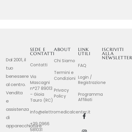
SEDE E
ABOUT
LINK
ISCRIVITI
CONTATTI
UTILI
ALLA
NEWSLETTE
Dal 2001, il
Chi Siamo
Contatti
FAQ
tuo
Termini e
benessere
Via
Login /
Condizioni
Mascagni
Registrazione
al centro.
n°27 89013
Privacy
Vendita
– Gioia
Programma
Policy
Affiliati
Tauro (RC)
e
assistenza
info@elettromedicalcenter.it
di
+39 0966
apparecchiature
581031