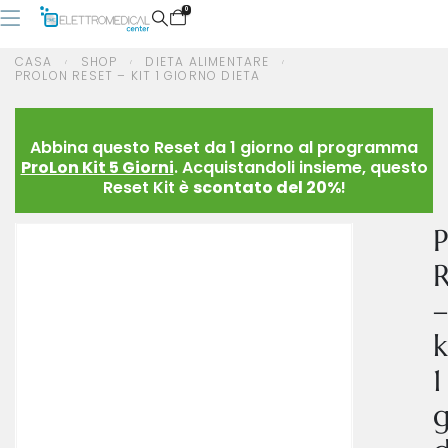
0
CASA
SHOP
DIETA ALIMENTARE
PROLON RESET – KIT 1 GIORNO DIETA
CASA
SHOP
DIETA ALIMENTARE
PROLON RESET – KIT 1 GIORNO DIETA
Abbina questo Reset da 1 giorno al programma
ProLon Kit 5 Giorni
. Acquistandoli insieme, questo
Reset Kit è
scontato del 20%
!
P
R
–
k
1
g