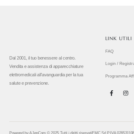
LINK UTILI
FAQ
Dal 2001, il tuo benessere al centro.
Login / Regist
Vendita e assistenza di apparecchiature
elettromedicali all'avanguardia per la tua
Programma Affil
salute e prevenzione.
Powered by
AJepCom
© 2025 Tutti i diritti riservati
EMC Srl P.IVA 02853110