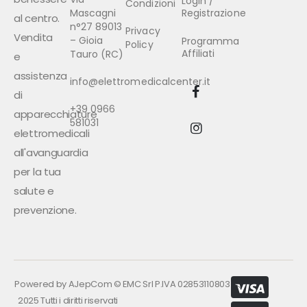
Login /
Condizioni
Mascagni
Registrazione
al centro.
n°27 89013
Privacy
Vendita
– Gioia
Programma
Policy
Affiliati
Tauro (RC)
e
assistenza
info@elettromedicalcenter.it
di
+39 0966
apparecchiature
581031
elettromedicali
all'avanguardia
per la tua
salute e
prevenzione.
Powered by
AJepCom
©
EMC Srl P.IVA 02853110803
2025 Tutti i diritti riservati