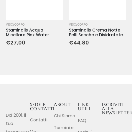
VISO/CORPO
VISO/CORPO
Staminalis Acqua
Staminalis Crema Notte
Micellare Pink Water |
Pelli Secche e Disidratate |
Detergente, Struccante e
Idratazione Profonda - 50
€
27,00
€
44,80
Idratante - 500 ml
ml
SEDE E
ABOUT
LINK
ISCRIVITI
CONTATTI
UTILI
ALLA
NEWSLETTE
Dal 2001, il
Chi Siamo
Contatti
FAQ
tuo
Termini e
benessere
Via