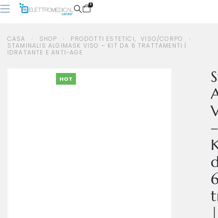
0
CASA
SHOP
PRODOTTI ESTETICI
,
VISO/CORPO
STAMINALIS ALGIMASK VISO – KIT DA 6 TRATTAMENTI |
IDRATANTE E ANTI-AGE
CASA
SHOP
PRODOTTI ESTETICI
,
VISO/CORPO
STAMINALIS ALGIMASK VISO – KIT DA 6 TRATTAMENTI | IDRATANTE E ANTI-AGE
S
HOT
A
V
–
K
t
|