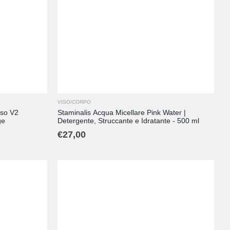
VISO/CORPO
uso V2
Staminalis Acqua Micellare Pink Water |
ge
Detergente, Struccante e Idratante - 500 ml
€
27,00