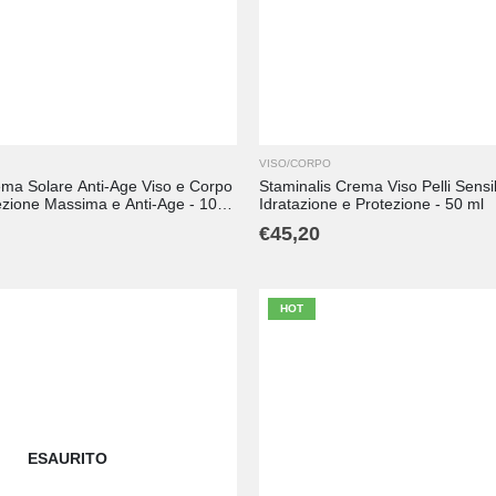
VISO/CORPO
ema Solare Anti-Age Viso e Corpo
Staminalis Crema Viso Pelli Sensibi
ezione Massima e Anti-Age - 100
Idratazione e Protezione - 50 ml
€
45,20
HOT
ESAURITO