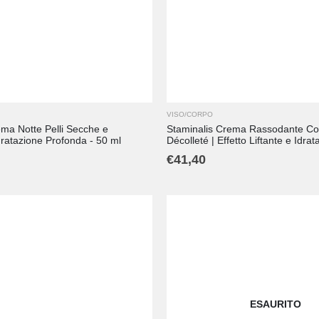
VISO/CORPO
ema Notte Pelli Secche e
Staminalis Crema Rassodante Col
Idratazione Profonda - 50 ml
Décolleté | Effetto Liftante e Idra
€
41,40
ESAURITO