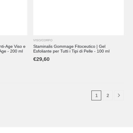
VISO/CORPO
ti-Age Viso e
Staminalis Gommage Fitoceutico | Gel
-Age - 200 ml
Esfoliante per Tutti i Tipi di Pelle - 100 ml
€
29,60
1
2