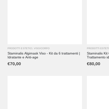
PRODOTTI ESTETICI
,
VISO/CORPO
PRODOTTI ESTETI
Staminalis Algimask Viso - Kit da 6 trattamenti |
Staminalis Kit
Idratante e Anti-age
Trattamento id
€
70,00
€
80,00