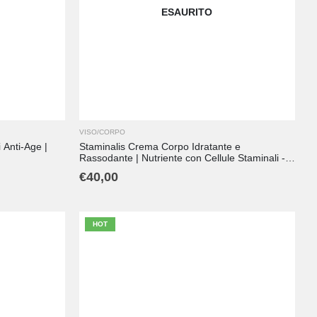
ESAURITO
VISO/CORPO
 Anti-Age |
Staminalis Crema Corpo Idratante e
Rassodante | Nutriente con Cellule Staminali -
200 ml
€
40,00
HOT