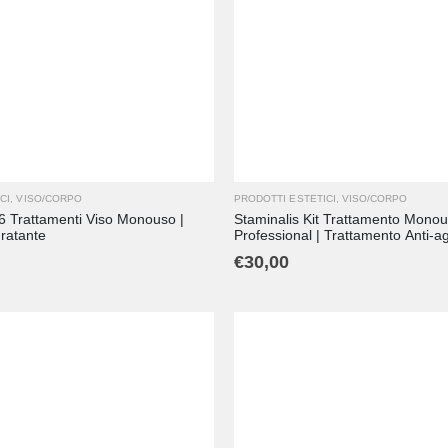
CI
,
VISO/CORPO
PRODOTTI ESTETICI
,
VISO/CORPO
 6 Trattamenti Viso Monouso |
Staminalis Kit Trattamento Mono
ratante
Professional | Trattamento Anti-a
€
30,00