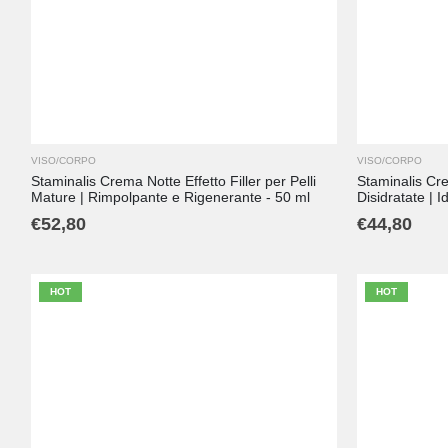
VISO/CORPO
VISO/CORPO
Staminalis Crema Notte Effetto Filler per Pelli
Staminalis Cr
Mature | Rimpolpante e Rigenerante - 50 ml
Disidratate | 
€
52,80
€
44,80
HOT
HOT