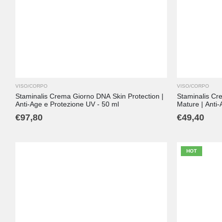
VISO/CORPO
VISO/CORPO
Staminalis Crema Giorno DNA Skin Protection |
Staminalis Cre
Anti-Age e Protezione UV - 50 ml
Mature | Anti-
€
97,80
€
49,40
HOT