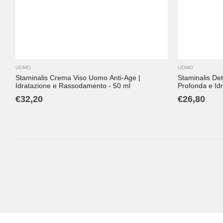
UOMO
UOMO
Staminalis Crema Viso Uomo Anti-Age |
Staminalis Det
Idratazione e Rassodamento - 50 ml
Profonda e Idr
€
32,20
€
26,80