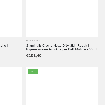
VISO/CORPO
cche |
Staminalis Crema Notte DNA Skin Repair |
Rigenerazione Anti-Age per Pelli Mature - 50 ml
€
101,40
HOT