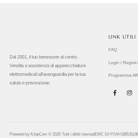
LINK UTILI
FAQ
Dal 2001, il tuo benessere al centro.
Login / Regist
Vendita e assistenza di apparecchiature
elettromedicali all'avanguardia per la tua
Programma Affil
salute e prevenzione.
Powered by
AJepCom
© 2025 Tutti i diritti riservati
EMC Srl P.IVA 02853110