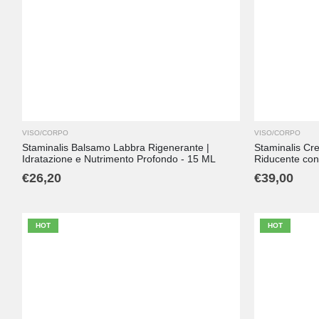
VISO/CORPO
VISO/CORPO
Staminalis Balsamo Labbra Rigenerante |
Staminalis Cre
Idratazione e Nutrimento Profondo - 15 ML
Riducente con 
€
26,20
€
39,00
HOT
HOT