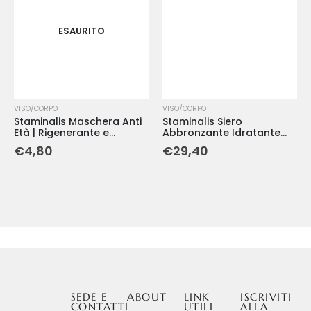
ESAURITO
VISO/CORPO
VISO/CORPO
Staminalis Maschera Anti
Staminalis Siero
Età | Rigenerante e
Abbronzante Idratante
Illuminante per Pelli
Antiage | Pelle
€
4,80
€
29,40
Mature - 8 ml
Luminosamente Giovane -
30 ml
SEDE E
ABOUT
LINK
ISCRIVITI
CONTATTI
UTILI
ALLA