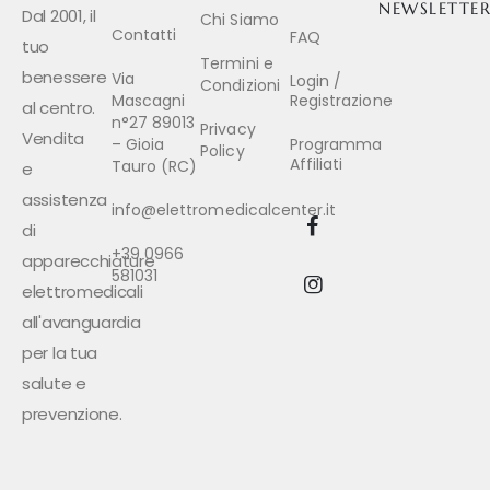
NEWSLETTE
Dal 2001, il
Chi Siamo
Contatti
FAQ
tuo
Termini e
benessere
Via
Login /
Condizioni
Mascagni
Registrazione
al centro.
n°27 89013
Privacy
Vendita
– Gioia
Programma
Policy
Affiliati
Tauro (RC)
e
assistenza
info@elettromedicalcenter.it
di
+39 0966
apparecchiature
581031
elettromedicali
all'avanguardia
per la tua
salute e
prevenzione.