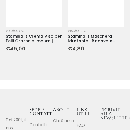
VISO/CORPO
VISO/CORPO
Staminalis Crema Viso per
Staminalis Maschera
Pelli Grasse e Impure |
Idratante | Rinnova e
Anti-Lucido e Purificante -
Protegge la Pelle - 8 ml
€
45,00
€
4,80
50 ml
SEDE E
ABOUT
LINK
ISCRIVITI
CONTATTI
UTILI
ALLA
NEWSLETTE
Dal 2001, il
Chi Siamo
Contatti
FAQ
tuo