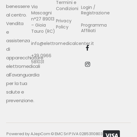
Termini e
benessere
Via
Login /
Condizioni
Mascagni
Registrazione
al centro.
n°27 89013
Privacy
Vendita
– Gioia
Programma
Policy
Affiliati
Tauro (RC)
e
assistenza
info@elettromedicalcenter.it
di
+39 0966
apparecchiature
581031
elettromedicali
all'avanguardia
per la tua
salute e
prevenzione.
Powered by
AJepCom
©
EMC Srl P.IVA 02853110803