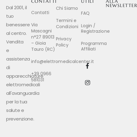
CONTATTI
UTILI
ALLA
NEWSLETTE
Dal 2001, il
Chi Siamo
Contatti
FAQ
tuo
Termini e
benessere
Via
Login /
Condizioni
Mascagni
Registrazione
al centro.
n°27 89013
Privacy
Vendita
– Gioia
Programma
Policy
Affiliati
Tauro (RC)
e
assistenza
info@elettromedicalcenter.it
di
+39 0966
apparecchiature
581031
elettromedicali
all'avanguardia
per la tua
salute e
prevenzione.