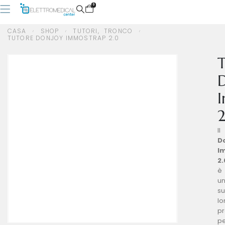
0
CASA
SHOP
TUTORI
,
TRONCO
TUTORE DONJOY IMMOSTRAP 2.0
CASA
SHOP
TUTORI
,
TRONCO
TUTORE DONJOY IMMOSTRAP 2.0
Il
D
I
2.
è
u
s
l
pr
p