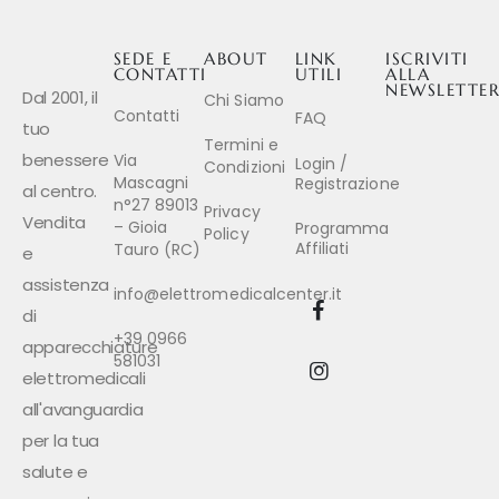
SEDE E
ABOUT
LINK
ISCRIVITI
CONTATTI
UTILI
ALLA
NEWSLETTE
Dal 2001, il
Chi Siamo
Contatti
FAQ
tuo
Termini e
benessere
Via
Login /
Condizioni
Mascagni
Registrazione
al centro.
n°27 89013
Privacy
Vendita
– Gioia
Programma
Policy
Affiliati
Tauro (RC)
e
assistenza
info@elettromedicalcenter.it
di
+39 0966
apparecchiature
581031
elettromedicali
all'avanguardia
per la tua
salute e