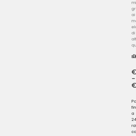
mi
gr
ai
ma
el
di
al
qu
B
-
P
fi
a
2
ra
c