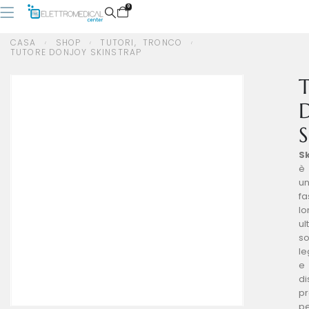
0
CASA
SHOP
TUTORI
,
TRONCO
TUTORE DONJOY SKINSTRAP
CASA
SHOP
TUTORI
,
TRONCO
TUTORE DONJOY SKINSTRAP
S
S
è
u
fa
l
ul
so
l
e
di
pr
p