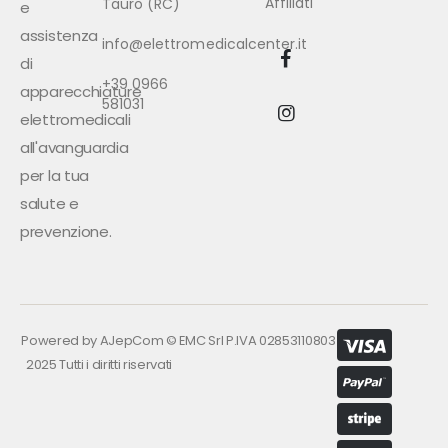
Affiliati
Tauro (RC)
e
assistenza
info@elettromedicalcenter.it
di
+39 0966
apparecchiature
581031
elettromedicali
all'avanguardia
per la tua
salute e
prevenzione.
Powered by
AJepCom
©
EMC Srl P.IVA 02853110803
2025 Tutti i diritti riservati