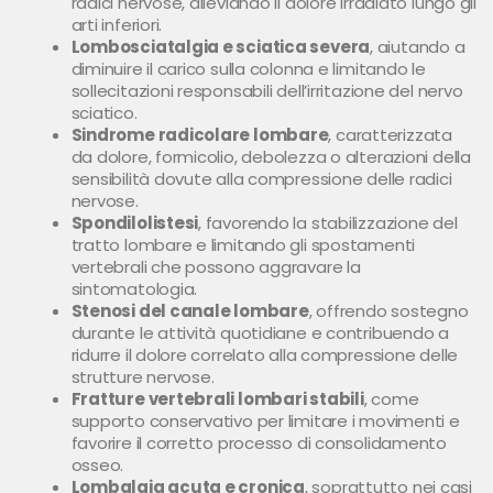
radici nervose, alleviando il dolore irradiato lungo gli
arti inferiori.
Lombosciatalgia e sciatica severa
, aiutando a
diminuire il carico sulla colonna e limitando le
sollecitazioni responsabili dell’irritazione del nervo
sciatico.
Sindrome radicolare lombare
, caratterizzata
da dolore, formicolio, debolezza o alterazioni della
sensibilità dovute alla compressione delle radici
nervose.
Spondilolistesi
, favorendo la stabilizzazione del
tratto lombare e limitando gli spostamenti
vertebrali che possono aggravare la
sintomatologia.
Stenosi del canale lombare
, offrendo sostegno
durante le attività quotidiane e contribuendo a
ridurre il dolore correlato alla compressione delle
strutture nervose.
Fratture vertebrali lombari stabili
, come
supporto conservativo per limitare i movimenti e
favorire il corretto processo di consolidamento
osseo.
Lombalgia acuta e cronica
, soprattutto nei casi