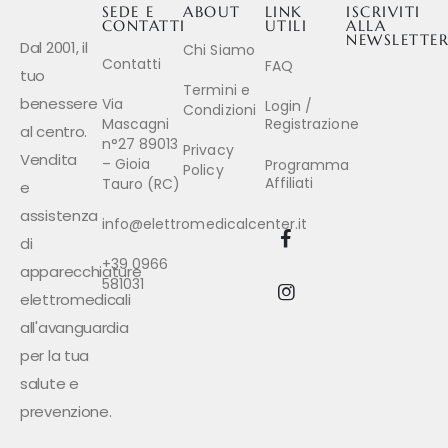
SEDE E
ABOUT
LINK
ISCRIVITI
CONTATTI
UTILI
ALLA
NEWSLETTE
Dal 2001, il
Chi Siamo
Contatti
FAQ
tuo
Termini e
benessere
Via
Login /
Condizioni
Mascagni
Registrazione
al centro.
n°27 89013
Privacy
Vendita
– Gioia
Programma
Policy
Affiliati
Tauro (RC)
e
assistenza
info@elettromedicalcenter.it
di
+39 0966
apparecchiature
581031
elettromedicali
all'avanguardia
per la tua
salute e
prevenzione.