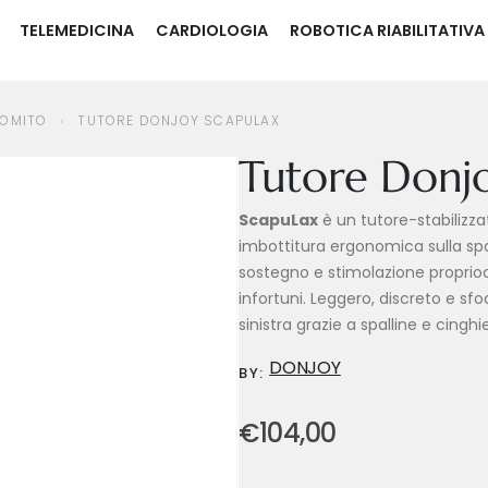
TELEMEDICINA
CARDIOLOGIA
ROBOTICA RIABILITATIVA
CAPULAX
GOMITO
TUTORE DONJOY SCAPULAX
Tutore Donj
ScapuLax
è un tutore-stabilizza
imbottitura ergonomica sulla spa
sostegno e stimolazione proprioc
infortuni. Leggero, discreto e sfo
sinistra grazie a spalline e cinghi
DONJOY
BY:
€
104,00