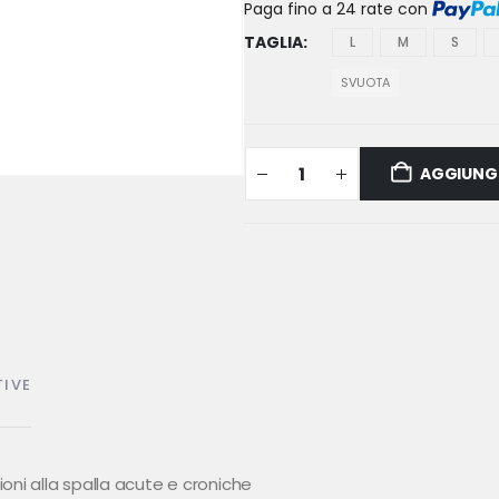
Paga fino a 24 rate
con
TAGLIA
L
M
S
SVUOTA
AGGIUNGI
TIVE
oni alla spalla acute e croniche