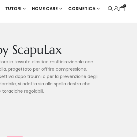
0
TUTORI
HOME CARE
COSMETICA
oy ScapuLax
tore in tessuto elastico multidirezionale con
lla, progettato per offrire compressione,
ettiva dopo traumi o per la prevenzione degli
derabile, si adatta sia alla spalla destra che
e toraciche regolabili.