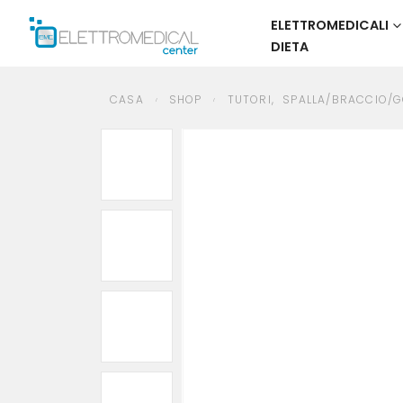
ELETTROMEDICALI
DIETA
CASA
SHOP
TUTORI
,
SPALLA/BRACCIO/GOMITO
TUTORE DONJOY S
CASA
SHOP
TUTORI
,
SPALLA/BRACCIO/