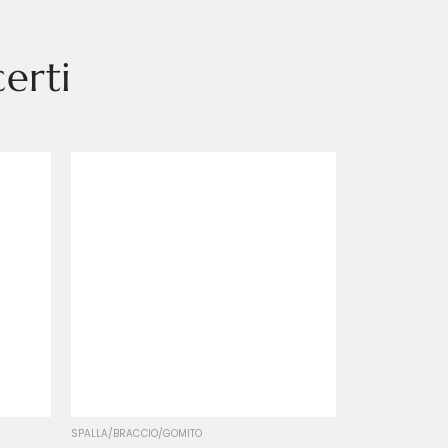
erti
Small
Standard
SPALLA/BRACCIO/GOMITO