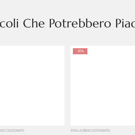
icoli Che Potrebbero Piac
-21%
L
M
S
L
M
PED
XL
XS
S
XL
XS
RACCIO/GOMITO
SPALLA/BRACCIO/GOMITO