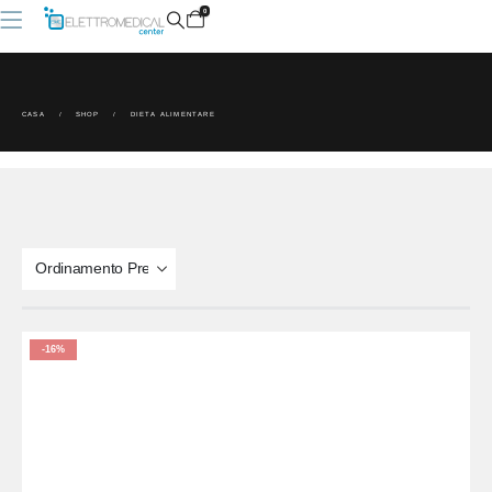
0
CASA
SHOP
DIETA ALIMENTARE
-16%