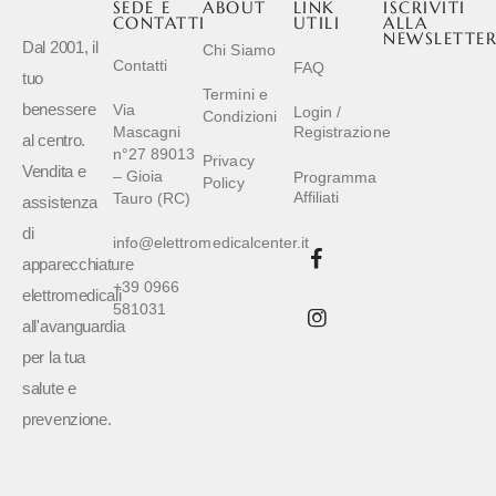
SEDE E
ABOUT
LINK
ISCRIVITI
CONTATTI
UTILI
ALLA
NEWSLETTE
Dal 2001, il
Chi Siamo
Contatti
FAQ
tuo
Termini e
benessere
Via
Login /
Condizioni
Mascagni
Registrazione
al centro.
n°27 89013
Privacy
Vendita e
– Gioia
Programma
Policy
Affiliati
Tauro (RC)
assistenza
di
info@elettromedicalcenter.it
apparecchiature
+39 0966
elettromedicali
581031
all'avanguardia
per la tua
salute e
prevenzione.