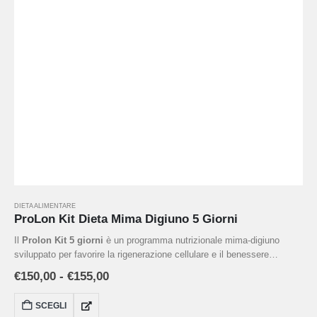
DIETA ALIMENTARE
ProLon Kit Dieta Mima Digiuno 5 Giorni
Il
Prolon Kit 5 giorni
è un programma nutrizionale mima-digiuno
sviluppato per favorire la rigenerazione cellulare e il benessere
metabolico. Fornisce pasti vegetali a basso contenuto calorico,
€
150,00
-
€
155,00
studiati per simulare gli effetti del digiuno prolungato, riducendo la
fame e mantenendo l'apporto di nutrienti essenziali. Ideale per chi
SCEGLI
desidera supportare la perdita di peso, migliorare l’energia e