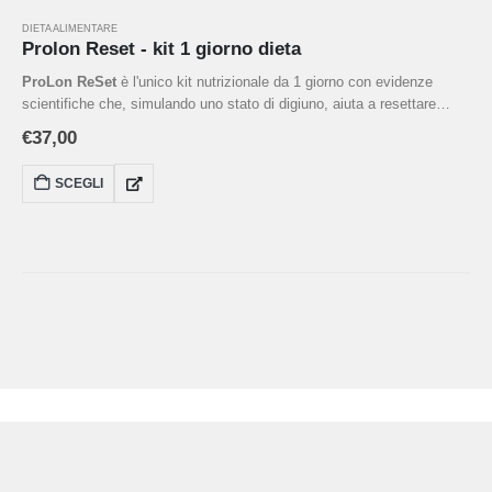
DIETA ALIMENTARE
Prolon Reset - kit 1 giorno dieta
ProLon ReSet
è l'unico kit nutrizionale da 1 giorno con evidenze
scientifiche che, simulando uno stato di digiuno, aiuta a resettare
l'organismo e a ripartire con più energia. Questo programma
€
37,00
nutrizionale induce l'organismo a scomporre i grassi e a utilizzarli
come energia, simile a quando si pratica il digiuno a sola acqua.-
SCEGLI
Benessere metabolico
-
Programma completo di 1 giorno
-
Replica
il digiuno intermittente
-
Made in Italy
Digiuno intermittente
Permettete al corpo di rimettersi in carreggiata attraverso il digiuno
attivo e la combustione dei grassi, continuando a ricevere
nutrimento.All'interno del Kit ReSet troverai Zuppe, Barrette e Snacks,
Bevande e Integratori.