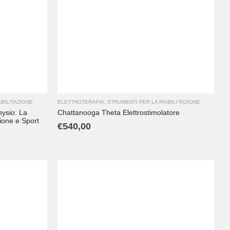
ABILITAZIONE
ELETTROTERAPIA
,
STRUMENTI PER LA RIABILITAZIONE
hysio: La
Chattanooga Theta Elettrostimolatore
ione e Sport
€
540,00