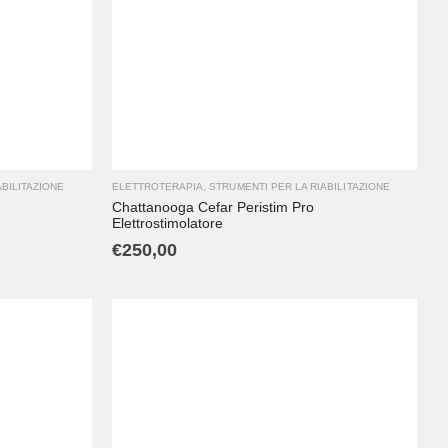
ABILITAZIONE
ELETTROTERAPIA
,
STRUMENTI PER LA RIABILITAZIONE
Chattanooga Cefar Peristim Pro
Elettrostimolatore
€
250,00