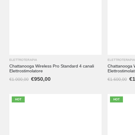
ELETTROTERAPIA
ELETTROTERAPI
Chattanooga Wireless Pro Standard 4 canali
Chattanooga W
Elettrostimolatore
Elettrostimola
€
950,00
€
1
€
1.000,00
€
1.600,00
HOT
HOT