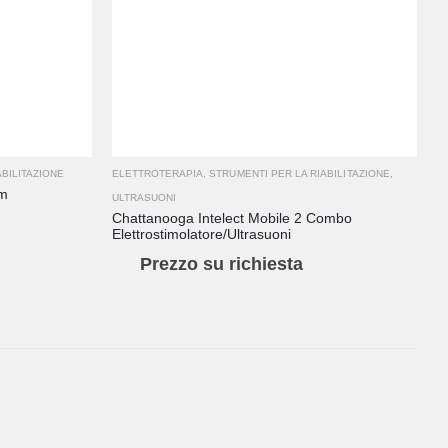
ABILITAZIONE
ELETTROTERAPIA
,
STRUMENTI PER LA RIABILITAZIONE
,
im
ULTRASUONI
Chattanooga Intelect Mobile 2 Combo
Elettrostimolatore/Ultrasuoni
Prezzo su richiesta