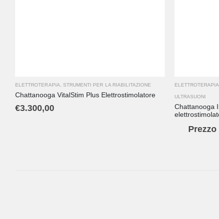
ELETTROTERAPIA
,
STRUMENTI PER LA RIABILITAZIONE
ELETTROTERAPI
Chattanooga VitalStim Plus Elettrostimolatore
ULTRASUONI
Chattanooga I
€
3.300,00
elettrostimolat
Prezzo 