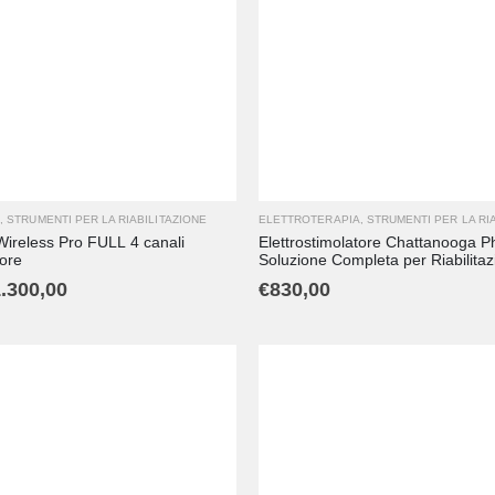
A
,
STRUMENTI PER LA RIABILITAZIONE
ELETTROTERAPIA
,
STRUMENTI PER LA RI
ireless Pro FULL 4 canali
Elettrostimolatore Chattanooga P
tore
Soluzione Completa per Riabilitaz
.300,00
€
830,00