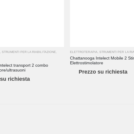
A
,
STRUMENTI PER LA RIABILITAZIONE
,
ELETTROTERAPIA
,
STRUMENTI PER LA RI
Chattanooga Intelect Mobile 2 St
Elettrostimolatore
ntelect transport 2 combo
ore/ultrasuoni
Prezzo su richiesta
su richiesta