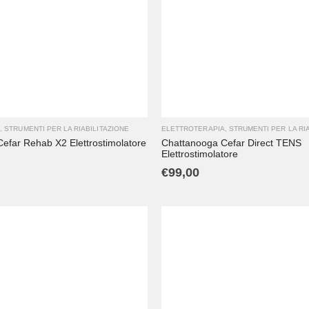
A
,
STRUMENTI PER LA RIABILITAZIONE
ELETTROTERAPIA
,
STRUMENTI PER LA RI
efar Rehab X2 Elettrostimolatore
Chattanooga Cefar Direct TENS
Elettrostimolatore
€
99,00