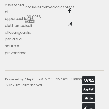
assistenza
info@elettromedicalcenter.it
di
+39 0966
apparecchiature
581031
elettromedicali
all'avanguardia
per la tua
salute e
prevenzione.
Powered by
AJepCom
©
EMC Srl P.IVA 02853110803
2025 Tutti i diritti riservati