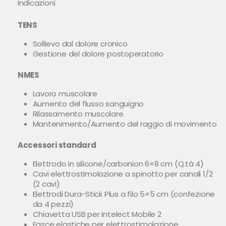
Indicazioni
TENS
Sollievo dal dolore cronico
Gestione del dolore postoperatorio
NMES
Lavoro muscolare
Aumento del flusso sanguigno
Rilassamento muscolare
Mantenimento/Aumento del raggio di movimento
Accessori standard
Elettrodo in silicone/carbonion 6×8 cm (Q.tà 4)
Cavi elettrostimolazione a spinotto per canali 1/2
(2 cavi)
Elettrodi Dura-Stick Plus a filo 5×5 cm (confezione
da 4 pezzi)
Chiavetta USB per Intelect Mobile 2
Fasce elastiche per elettrostimolazione