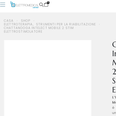
0
CASA
SHOP
ELETTROTERAPIA
,
STRUMENTI PER LA RIABILITAZIONE
CHATTANOOGA INTELECT MOBILE 2 STIM
CASA
SHOP
ELETTROTERAPIA
,
STRUMENTI PER LA RIABILITAZIONE
ELETTROSTIMOLATORE
CHATTANOOGA INTELECT MOBILE 2 STIM ELETTROSTIMOLATORE
I
S
E
L’
Mo
è
u