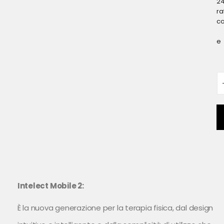
2
ra
c
e
Intelect Mobile 2:
È la nuova generazione per la terapia fisica, dal design