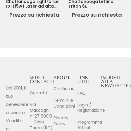
Chattanooga LightForce
Chattanooga Lettino
FXi (15w) Laser ad alta
Triton 6E
potenza
Prezzo su richiesta
Prezzo su richiesta
SEDE E
ABOUT
LINK
ISCRIVITI
CONTATTI
UTILI
ALLA
NEWSLETTE
Dal 2001, il
Chi Siamo
Contatti
FAQ
tuo
Termini e
benessere
Via
Login /
Condizioni
Mascagni
Registrazione
al centro.
n°27 89013
Privacy
Vendita
– Gioia
Programma
Policy
Affiliati
Tauro (RC)
e