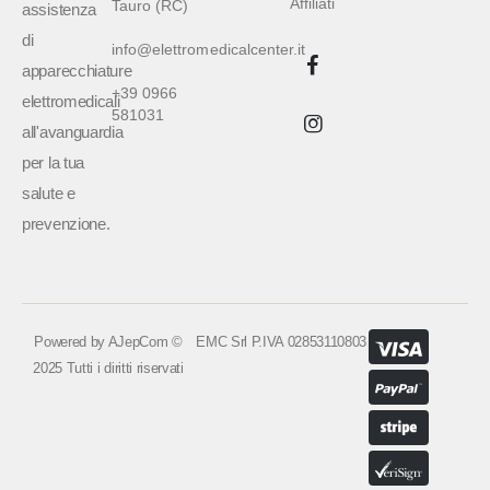
Affiliati
Tauro (RC)
assistenza
di
info@elettromedicalcenter.it
apparecchiature
+39 0966
elettromedicali
581031
all'avanguardia
per la tua
salute e
prevenzione.
Powered by
AJepCom
©
EMC Srl P.IVA 02853110803
2025 Tutti i diritti riservati