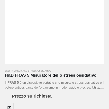
ELETTROMEDICALI
,
STRESS OSSIDATIVO
H&D FRAS 5 Misuratore dello stress ossidativo
Il
FRAS 5
è un dispositivo portatile che misura lo stress ossidativo e il
potere antiossidante dell’organismo in modo rapido e preciso. Utilizza
test come il
d-ROMs FAST
per rilevare i perossidi nel plasma e il
PAT
Prezzo su richiesta
per valutare la capacità antiossidante. Calcola indici come l’OSI e
l’OBRI per stimare l’equilibrio ossidativo e il rischio cardiovascolare. È
impiegato in ambito medico, sportivo e nutrizionale, e fornisce risultati