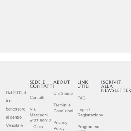
in pochi minuti da un semplice prelievo capillare
Per maggiori
informazioni contattaci tramite e-mail:
info@elettromedicalcenter.it oppure chiamaci al 0966 581031.
SEDE E
ABOUT
LINK
ISCRIVITI
CONTATTI
UTILI
ALLA
NEWSLETTE
Dal 2001, il
Chi Siamo
Contatti
FAQ
tuo
Termini e
benessere
Via
Login /
Condizioni
Mascagni
Registrazione
al centro.
n°27 89013
Privacy
Vendita e
– Gioia
Programma
Policy