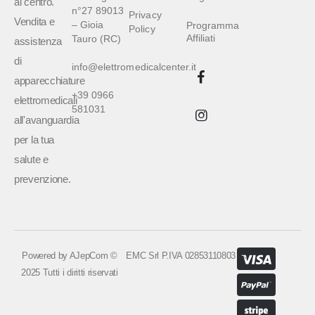
al centro.
n°27 89013
Privacy
Vendita e
– Gioia
Programma
Policy
Affiliati
Tauro (RC)
assistenza
di
info@elettromedicalcenter.it
apparecchiature
+39 0966
elettromedicali
581031
all'avanguardia
per la tua
salute e
prevenzione.
Powered by
AJepCom
©
EMC Srl P.IVA 02853110803
2025 Tutti i diritti riservati