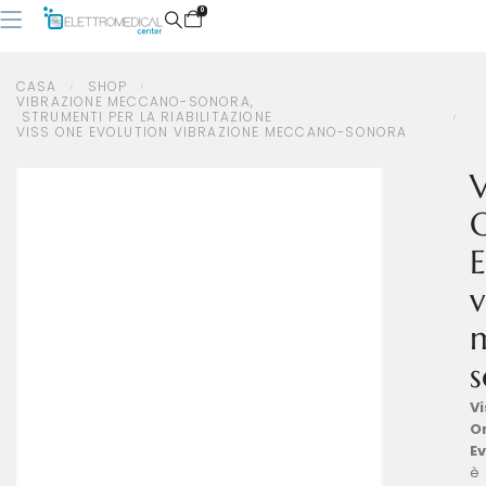
0
CASA
SHOP
VIBRAZIONE MECCANO-SONORA
,
STRUMENTI PER LA RIABILITAZIONE
CASA
SHOP
VIBRAZIONE MECCANO-SONORA
,
STRUMENTI PER LA RIABILITAZIONE
VISS ONE EVOLUTION VIBRAZIONE MECCANO-SONORA
VISS ONE EVOLUTION VIBRAZIONE MECCANO-SONORA
V
E
v
Vi
O
Ev
è