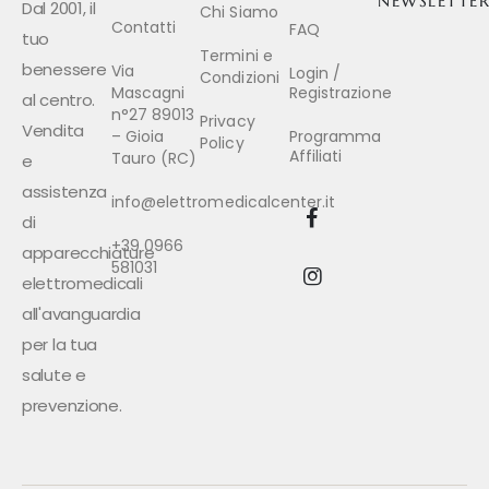
NEWSLETTE
Dal 2001, il
Chi Siamo
Contatti
FAQ
tuo
Termini e
benessere
Via
Login /
Condizioni
Mascagni
Registrazione
al centro.
n°27 89013
Privacy
Vendita
– Gioia
Programma
Policy
Affiliati
Tauro (RC)
e
assistenza
info@elettromedicalcenter.it
di
+39 0966
apparecchiature
581031
elettromedicali
all'avanguardia
per la tua
salute e
prevenzione.