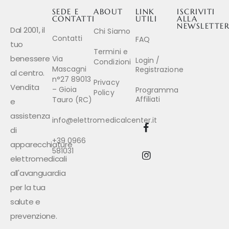
SEDE E
ABOUT
LINK
ISCRIVITI
CONTATTI
UTILI
ALLA
NEWSLETTE
Dal 2001, il
Chi Siamo
Contatti
FAQ
tuo
Termini e
benessere
Via
Login /
Condizioni
Mascagni
Registrazione
al centro.
n°27 89013
Privacy
Vendita
– Gioia
Programma
Policy
Affiliati
Tauro (RC)
e
assistenza
info@elettromedicalcenter.it
di
+39 0966
apparecchiature
581031
elettromedicali
all'avanguardia
per la tua
salute e
prevenzione.