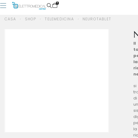
0
CASA
SHOP
TELEMEDICINA
NEUROTABLET
N
CASA
SHOP
TELEMEDICINA
NEUROTABLET
Il
t
p
la
ri
n
si
tr
di
u
s
di
p
la
ri