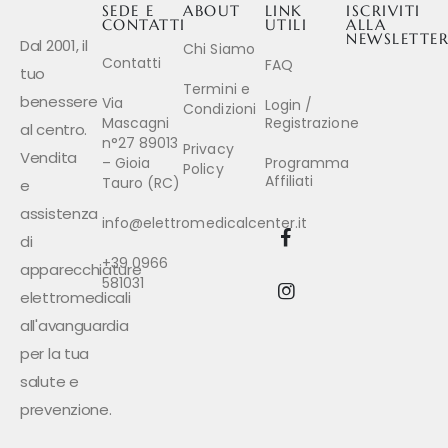
SEDE E
ABOUT
LINK
ISCRIVITI
CONTATTI
UTILI
ALLA
NEWSLETTE
Dal 2001, il
Chi Siamo
Contatti
FAQ
tuo
Termini e
benessere
Via
Login /
Condizioni
Mascagni
Registrazione
al centro.
n°27 89013
Privacy
Vendita
– Gioia
Programma
Policy
Affiliati
Tauro (RC)
e
assistenza
info@elettromedicalcenter.it
di
+39 0966
apparecchiature
581031
elettromedicali
all'avanguardia
per la tua
salute e
prevenzione.