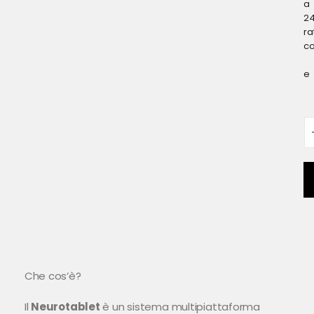
a
2
ra
c
e
Che cos’è?
Il
Neurotablet
è un sistema multipiattaforma