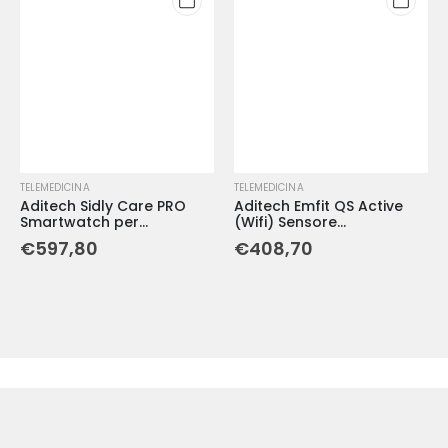
TELEMEDICINA
TELEMEDICINA
Aditech Sidly Care PRO
Aditech Emfit QS Active
Smartwatch per
(Wifi) Sensore
Telemedicina con GPS e
Monitoraggio Sonno
€
597,80
€
408,70
Rilevamento Cadute