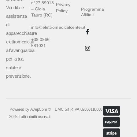
n°27 89013
Privacy
Vendita e
– Gioia
Programma
Policy
Affiliati
Tauro (RC)
assistenza
di
info@elettromedicalcenter.it
apparecchiature
+39 0966
elettromedicali
581031
all'avanguardia
per la tua
salute e
prevenzione.
Powered by
AJepCom
©
EMC Srl P.IVA 02853110803
2025 Tutti i diritti riservati