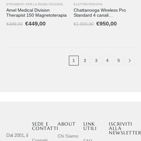
STRUMENTI PER LA RIABILITAZIONE
ELETTROTERAPIA
Amel Medical Division
Chattanooga Wireless Pro
Therapist 150 Magnetoterapia
Standard 4 canali
Elettrostimolatore
€
449,00
€
950,00
€
499,00
€
1.000,00
1
2
3
4
5
SEDE E
ABOUT
LINK
ISCRIVITI
CONTATTI
UTILI
ALLA
NEWSLETTE
Dal 2001, il
Chi Siamo
Contatti
FAQ