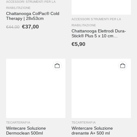
ACCESSORI STRUMENTI PER LA
RIABILITAZIONE
Chattanooga ColPac® Cold
Therapy | 28x53cm
ACCESSORI STRUMENTI PER LA
RIABILITAZIONE
€
37,00
€
44,00
Chattanooga Elettrodi Dura-
Stick® Plus 5 x 10 cm
rettangolari single Snap in
€
5,90
tessuto (2per busta)
TECARTERAPIA
TECARTERAPIA
Wintecare Soluzione
Wintercare Soluzione
Dermoclean 500ml
drenante A+ 500 ml