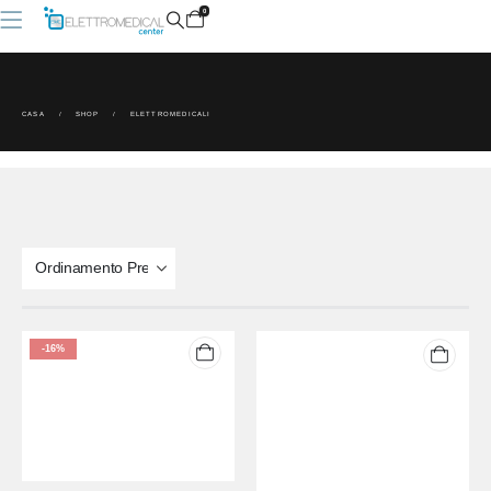
0
CASA
SHOP
ELETTROMEDICALI
-16%