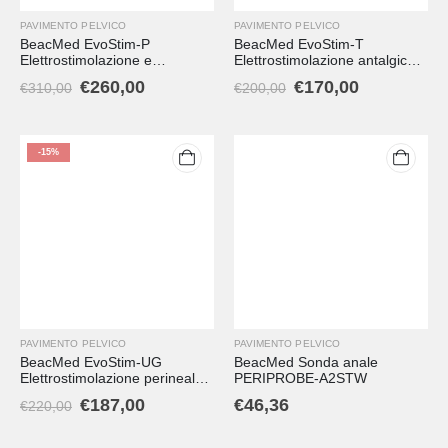
PAVIMENTO PELVICO
PAVIMENTO PELVICO
BeacMed EvoStim-P
BeacMed EvoStim-T
Elettrostimolazione e
Elettrostimolazione antalgica e
Biofeedback pressorio
muscolare (TENS + NMS)
€
260,00
€
170,00
€
310,00
€
200,00
-15%
PAVIMENTO PELVICO
PAVIMENTO PELVICO
BeacMed EvoStim-UG
BeacMed Sonda anale
Elettrostimolazione perineale
PERIPROBE-A2STW
(PES)
€
187,00
€
46,36
€
220,00