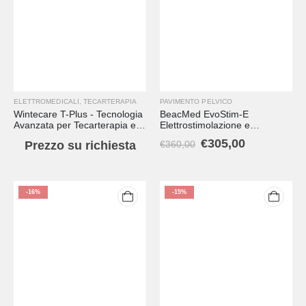
ELETTROMEDICALI
,
TECARTERAPIA
PAVIMENTO PELVICO
Wintecare T-Plus - Tecnologia
BeacMed EvoStim-E
Avanzata per Tecarterapia e
Elettrostimolazione e
Riabilitazione
Biofeedback EMG
€
305,00
Prezzo su richiesta
€
360,00
-16%
-15%