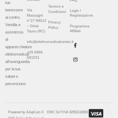
tuo
Termini e
benessere
Via
Login /
Condizioni
Mascagni
Registrazione
al centro.
n°27 89013
Privacy
Vendita e
– Gioia
Programma
Policy
Affiliati
Tauro (RC)
assistenza
di
info@elettromedicalcenter.it
apparecchiature
+39 0966
elettromedicali
581031
all'avanguardia
per la tua
salute e
prevenzione.
Powered by
AJepCom
©
EMC Srl P.IVA 02853110803