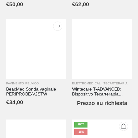
€
50,00
€
62,00
PAVIMENTO PELVICO
ELETTROMEDICALI
,
TECARTERAPIA
BeacMed Sonda vaginale
Wintecare T-ADVANCED:
PERIPROBE-V2STW
Dispositivo Tecarterapia
Professionale MDR con
€
34,00
Prezzo su richiesta
Manipolo Smart
HOT
-15%