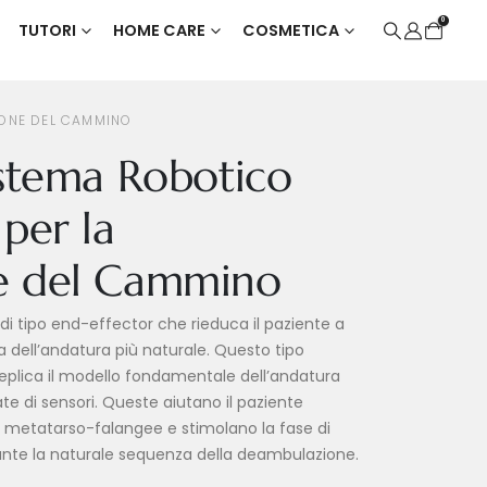
0
TUTORI
HOME CARE
COSMETICA
IONE DEL CAMMINO
istema Robotico
 per la
e del Cammino
 di tipo end-effector che rieduca il paziente a
ell’andatura più naturale. Questo tipo
plica il modello fondamentale dell’andatura
te di sensori. Queste aiutano il paziente
oni metatarso-falangee e stimolano la fase di
ante la naturale sequenza della deambulazione.​