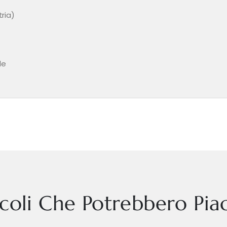
ria)
le
icoli Che Potrebbero Piac