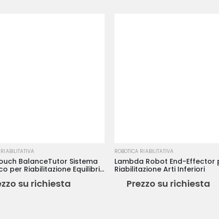
RIABILITATIVA
ROBOTICA RIABILITATIVA
ouch BalanceTutor Sistema
Lambda Robot End-Effector 
o per Riabilitazione Equilibrio
Riabilitazione Arti Inferiori
mino
ezzo su richiesta
Prezzo su richiesta