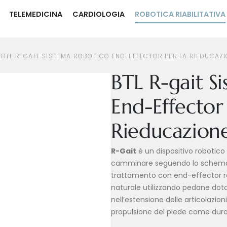
TELEMEDICINA
CARDIOLOGIA
ROBOTICA RIABILITATIVA
O END-EFFECTOR PER LA RIEDUCAZIONE DEL CAMMINO
BTL R-GAIT SISTEMA ROBOTICO END-EFFECTOR PER LA RIEDUCAZ
BTL R-gait S
End-Effector
Rieducazion
R-Gait
è un dispositivo robotico
camminare seguendo lo schema d
trattamento con end-effector re
naturale utilizzando pedane dota
nell’estensione​ delle articolazi
propulsione​ del piede come dur