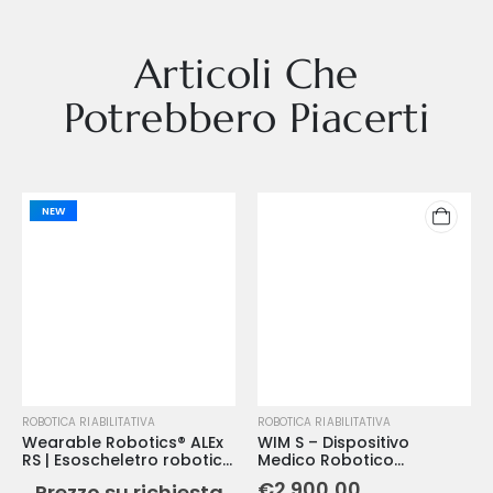
Articoli Che
Potrebbero Piacerti
NEW
ROBOTICA RIABILITATIVA
ROBOTICA RIABILITATIVA
Wearable Robotics® ALEx
WIM S – Dispositivo
RS | Esoscheletro robotico
Medico Robotico
per arti superiori
Indossabile per
€
2.900,00
Prezzo su richiesta