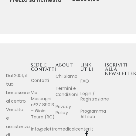
Assistenza Domiciliare,
Cammino e Outdoor
SEDE E
ABOUT
LINK
ISCRIVITI
CONTATTI
UTILI
ALLA
NEWSLETTE
Dal 2001, il
Chi Siamo
Contatti
FAQ
tuo
Termini e
benessere
Via
Login /
Condizioni
Mascagni
Registrazione
al centro.
n°27 89013
Privacy
Vendita
– Gioia
Programma
Policy
Affiliati
Tauro (RC)
e
assistenza
info@elettromedicalcenter.it
di