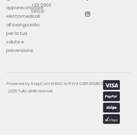
+39 0966
apparecchiature
581031
elettromedicali
all'avanguardia
per la tua
salute e
prevenzione.
Powered by
AJepCom
©
EMC Srl P.IVA 02853110803
2025 Tutti i diritti riservati