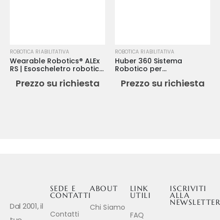
ROBOTICA RIABILITATIVA
ROBOTICA RIABILITATIVA
Wearable Robotics® ALEx
Huber 360 Sistema
RS | Esoscheletro robotico
Robotico per
per arti superiori
Riabilitazione Neurofisica
Prezzo su richiesta
Prezzo su richiesta
e Posturale
SEDE E
ABOUT
LINK
ISCRIVITI
CONTATTI
UTILI
ALLA
NEWSLETTE
Dal 2001, il
Chi Siamo
Contatti
FAQ
tuo