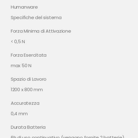
Humanware
Specifiche del sistema
Forza Minima di Attivazione
< 0,5 N
Forza Esercitata
max 50 N
Spazio di Lavoro
1200 x 800 mm
Accuratezza
0,4 mm
Durata Batteria
6h di uso continuativo (vengono fornite 2 batterie)