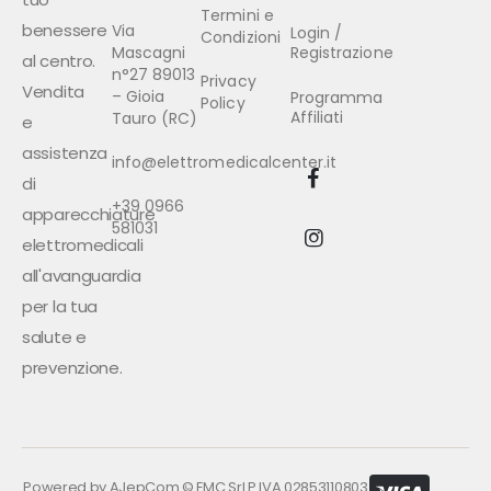
Termini e
benessere
Via
Login /
Condizioni
Mascagni
Registrazione
al centro.
n°27 89013
Privacy
Vendita
– Gioia
Programma
Policy
Affiliati
Tauro (RC)
e
assistenza
info@elettromedicalcenter.it
di
+39 0966
apparecchiature
581031
elettromedicali
all'avanguardia
per la tua
salute e
prevenzione.
Powered by
AJepCom
©
EMC Srl P.IVA 02853110803