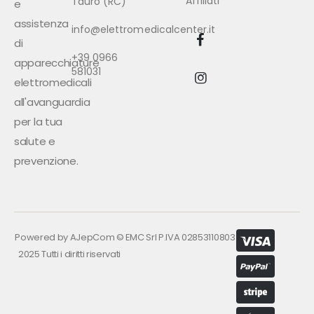
Affiliati
Tauro (RC)
e
assistenza
info@elettromedicalcenter.it
di
+39 0966
apparecchiature
581031
elettromedicali
all'avanguardia
per la tua
salute e
prevenzione.
Powered by
AJepCom
©
EMC Srl P.IVA 02853110803
2025 Tutti i diritti riservati